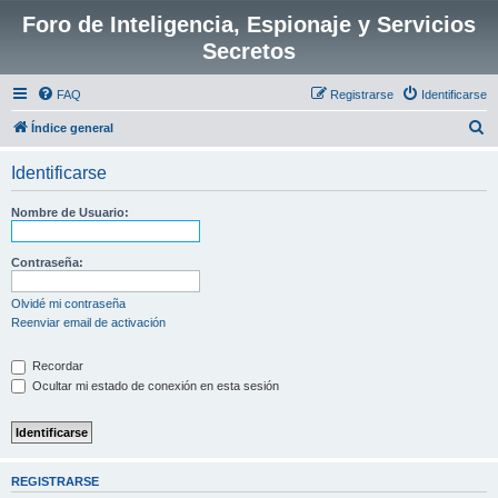
Foro de Inteligencia, Espionaje y Servicios
Secretos
FAQ
Registrarse
Identificarse
B
Índice general
u
Identificarse
s
c
Nombre de Usuario:
a
r
Contraseña:
Olvidé mi contraseña
Reenviar email de activación
Recordar
Ocultar mi estado de conexión en esta sesión
REGISTRARSE