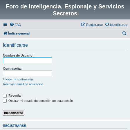
Foro de Inteligencia, Espionaje y Servicios
Secretos
FAQ
Registrarse
Identificarse
B
Índice general
u
Identificarse
s
c
Nombre de Usuario:
a
r
Contraseña:
Olvidé mi contraseña
Reenviar email de activación
Recordar
Ocultar mi estado de conexión en esta sesión
REGISTRARSE