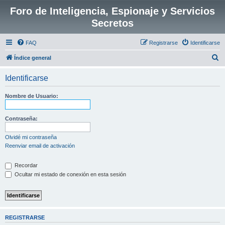
Foro de Inteligencia, Espionaje y Servicios
Secretos
FAQ
Registrarse
Identificarse
B
Índice general
u
Identificarse
s
c
Nombre de Usuario:
a
r
Contraseña:
Olvidé mi contraseña
Reenviar email de activación
Recordar
Ocultar mi estado de conexión en esta sesión
REGISTRARSE