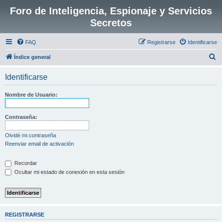
Foro de Inteligencia, Espionaje y Servicios
Secretos
FAQ
Registrarse
Identificarse
B
Índice general
u
Identificarse
s
c
Nombre de Usuario:
a
r
Contraseña:
Olvidé mi contraseña
Reenviar email de activación
Recordar
Ocultar mi estado de conexión en esta sesión
REGISTRARSE