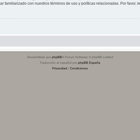
tar familiarizado con nuestros términos de uso y políticas relacionadas. Por favor, l
Desarrollado por
phpBB
® Forum Software © phpBB Limited
Traducción al español por
phpBB España
Privacidad
|
Condiciones