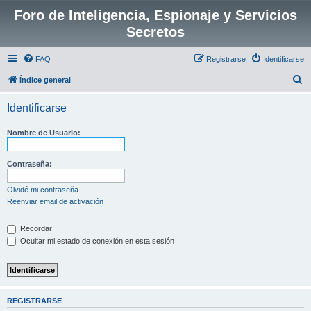
Foro de Inteligencia, Espionaje y Servicios
Secretos
FAQ
Registrarse
Identificarse
B
Índice general
u
Identificarse
s
c
Nombre de Usuario:
a
r
Contraseña:
Olvidé mi contraseña
Reenviar email de activación
Recordar
Ocultar mi estado de conexión en esta sesión
REGISTRARSE