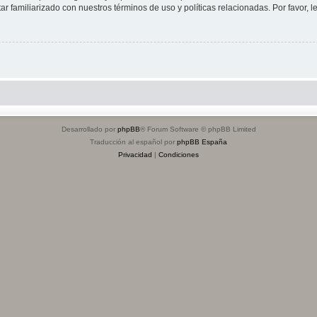
tar familiarizado con nuestros términos de uso y políticas relacionadas. Por favor, l
Desarrollado por
phpBB
® Forum Software © phpBB Limited
Traducción al español por
phpBB España
Privacidad
|
Condiciones