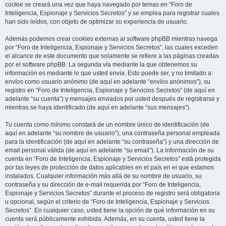
cookie se creará una vez que haya navegado por temas en “Foro de
Inteligencia, Espionaje y Servicios Secretos” y se emplea para registrar cuales
han sido leídos, con objeto de optimizar su experiencia de usuario.
Además podemos crear cookies externas al software phpBB mientras navega
por “Foro de Inteligencia, Espionaje y Servicios Secretos”, las cuales exceden
el alcance de este documento que solamente se refiere a las páginas creadas
por el software phpBB. La segunda vía mediante la que obtenemos su
información es mediante lo que usted envía. Esto puede ser, y no limitado a:
envíos como usuario anónimo (de aquí en adelante “envíos anónimos”), su
registro en “Foro de Inteligencia, Espionaje y Servicios Secretos” (de aquí en
adelante “su cuenta”) y mensajes enviados por usted después de registrarse y
mientras se haya identificado (de aquí en adelante “sus mensajes”).
Tu cuenta como mínimo constará de un nombre único de identificación (de
aquí en adelante “su nombre de usuario”), una contraseña personal empleada
para la identificación (de aquí en adelante “su contraseña”) y una dirección de
email personal válida (de aquí en adelante “su email”). La información de su
cuenta en “Foro de Inteligencia, Espionaje y Servicios Secretos” está protegida
por las leyes de protección de datos aplicables en el país en el que estamos
instalados. Cualquier información más allá de su nombre de usuario, su
contraseña y su dirección de e-mail requerida por “Foro de Inteligencia,
Espionaje y Servicios Secretos” durante el proceso de registro será obligatoria
u opcional, según el criterio de “Foro de Inteligencia, Espionaje y Servicios
Secretos”. En cualquier caso, usted tiene la opción de qué información en su
cuenta será públicamente exhibida. Además, en su cuenta, usted tiene la