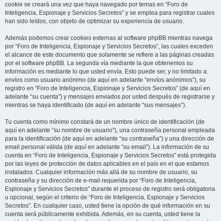
cookie se creará una vez que haya navegado por temas en “Foro de
Inteligencia, Espionaje y Servicios Secretos” y se emplea para registrar cuales
han sido leídos, con objeto de optimizar su experiencia de usuario.
Además podemos crear cookies externas al software phpBB mientras navega
por “Foro de Inteligencia, Espionaje y Servicios Secretos”, las cuales exceden
el alcance de este documento que solamente se refiere a las páginas creadas
por el software phpBB. La segunda vía mediante la que obtenemos su
información es mediante lo que usted envía. Esto puede ser, y no limitado a:
envíos como usuario anónimo (de aquí en adelante “envíos anónimos”), su
registro en “Foro de Inteligencia, Espionaje y Servicios Secretos” (de aquí en
adelante “su cuenta”) y mensajes enviados por usted después de registrarse y
mientras se haya identificado (de aquí en adelante “sus mensajes”).
Tu cuenta como mínimo constará de un nombre único de identificación (de
aquí en adelante “su nombre de usuario”), una contraseña personal empleada
para la identificación (de aquí en adelante “su contraseña”) y una dirección de
email personal válida (de aquí en adelante “su email”). La información de su
cuenta en “Foro de Inteligencia, Espionaje y Servicios Secretos” está protegida
por las leyes de protección de datos aplicables en el país en el que estamos
instalados. Cualquier información más allá de su nombre de usuario, su
contraseña y su dirección de e-mail requerida por “Foro de Inteligencia,
Espionaje y Servicios Secretos” durante el proceso de registro será obligatoria
u opcional, según el criterio de “Foro de Inteligencia, Espionaje y Servicios
Secretos”. En cualquier caso, usted tiene la opción de qué información en su
cuenta será públicamente exhibida. Además, en su cuenta, usted tiene la