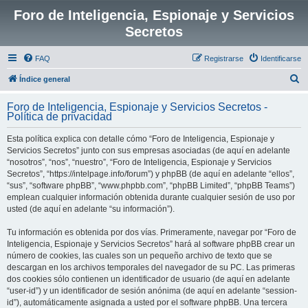
Foro de Inteligencia, Espionaje y Servicios
Secretos
FAQ
Registrarse
Identificarse
B
Índice general
u
Foro de Inteligencia, Espionaje y Servicios Secretos -
s
Política de privacidad
c
Esta política explica con detalle cómo “Foro de Inteligencia, Espionaje y
a
Servicios Secretos” junto con sus empresas asociadas (de aquí en adelante
r
“nosotros”, “nos”, “nuestro”, “Foro de Inteligencia, Espionaje y Servicios
Secretos”, “https://intelpage.info/forum”) y phpBB (de aquí en adelante “ellos”,
“sus”, “software phpBB”, “www.phpbb.com”, “phpBB Limited”, “phpBB Teams”)
emplean cualquier información obtenida durante cualquier sesión de uso por
usted (de aquí en adelante “su información”).
Tu información es obtenida por dos vías. Primeramente, navegar por “Foro de
Inteligencia, Espionaje y Servicios Secretos” hará al software phpBB crear un
número de cookies, las cuales son un pequeño archivo de texto que se
descargan en los archivos temporales del navegador de su PC. Las primeras
dos cookies sólo contienen un identificador de usuario (de aquí en adelante
“user-id”) y un identificador de sesión anónima (de aquí en adelante “session-
id”), automáticamente asignada a usted por el software phpBB. Una tercera