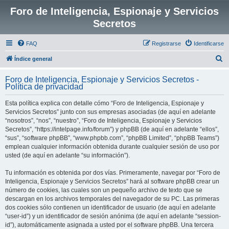
Foro de Inteligencia, Espionaje y Servicios
Secretos
FAQ
Registrarse
Identificarse
B
Índice general
u
Foro de Inteligencia, Espionaje y Servicios Secretos -
s
Política de privacidad
c
Esta política explica con detalle cómo “Foro de Inteligencia, Espionaje y
a
Servicios Secretos” junto con sus empresas asociadas (de aquí en adelante
r
“nosotros”, “nos”, “nuestro”, “Foro de Inteligencia, Espionaje y Servicios
Secretos”, “https://intelpage.info/forum”) y phpBB (de aquí en adelante “ellos”,
“sus”, “software phpBB”, “www.phpbb.com”, “phpBB Limited”, “phpBB Teams”)
emplean cualquier información obtenida durante cualquier sesión de uso por
usted (de aquí en adelante “su información”).
Tu información es obtenida por dos vías. Primeramente, navegar por “Foro de
Inteligencia, Espionaje y Servicios Secretos” hará al software phpBB crear un
número de cookies, las cuales son un pequeño archivo de texto que se
descargan en los archivos temporales del navegador de su PC. Las primeras
dos cookies sólo contienen un identificador de usuario (de aquí en adelante
“user-id”) y un identificador de sesión anónima (de aquí en adelante “session-
id”), automáticamente asignada a usted por el software phpBB. Una tercera