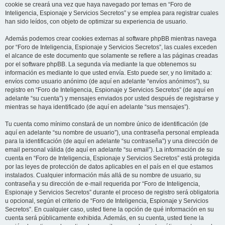
cookie se creará una vez que haya navegado por temas en “Foro de
Inteligencia, Espionaje y Servicios Secretos” y se emplea para registrar cuales
han sido leídos, con objeto de optimizar su experiencia de usuario.
Además podemos crear cookies externas al software phpBB mientras navega
por “Foro de Inteligencia, Espionaje y Servicios Secretos”, las cuales exceden
el alcance de este documento que solamente se refiere a las páginas creadas
por el software phpBB. La segunda vía mediante la que obtenemos su
información es mediante lo que usted envía. Esto puede ser, y no limitado a:
envíos como usuario anónimo (de aquí en adelante “envíos anónimos”), su
registro en “Foro de Inteligencia, Espionaje y Servicios Secretos” (de aquí en
adelante “su cuenta”) y mensajes enviados por usted después de registrarse y
mientras se haya identificado (de aquí en adelante “sus mensajes”).
Tu cuenta como mínimo constará de un nombre único de identificación (de
aquí en adelante “su nombre de usuario”), una contraseña personal empleada
para la identificación (de aquí en adelante “su contraseña”) y una dirección de
email personal válida (de aquí en adelante “su email”). La información de su
cuenta en “Foro de Inteligencia, Espionaje y Servicios Secretos” está protegida
por las leyes de protección de datos aplicables en el país en el que estamos
instalados. Cualquier información más allá de su nombre de usuario, su
contraseña y su dirección de e-mail requerida por “Foro de Inteligencia,
Espionaje y Servicios Secretos” durante el proceso de registro será obligatoria
u opcional, según el criterio de “Foro de Inteligencia, Espionaje y Servicios
Secretos”. En cualquier caso, usted tiene la opción de qué información en su
cuenta será públicamente exhibida. Además, en su cuenta, usted tiene la