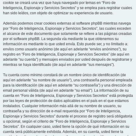
cookie se creará una vez que haya navegado por temas en “Foro de
Inteligencia, Espionaje y Servicios Secretos” y se emplea para registrar cuales
han sido leídos, con objeto de optimizar su experiencia de usuario.
Además podemos crear cookies externas al software phpBB mientras navega
por “Foro de Inteligencia, Espionaje y Servicios Secretos”, las cuales exceden
el alcance de este documento que solamente se refiere a las páginas creadas
por el software phpBB. La segunda vía mediante la que obtenemos su
información es mediante lo que usted envía. Esto puede ser, y no limitado a:
envíos como usuario anónimo (de aquí en adelante “envíos anónimos”), su
registro en “Foro de Inteligencia, Espionaje y Servicios Secretos” (de aquí en
adelante “su cuenta”) y mensajes enviados por usted después de registrarse y
mientras se haya identificado (de aquí en adelante “sus mensajes”).
Tu cuenta como mínimo constará de un nombre único de identificación (de
aquí en adelante “su nombre de usuario”), una contraseña personal empleada
para la identificación (de aquí en adelante “su contraseña”) y una dirección de
email personal válida (de aquí en adelante “su email”). La información de su
cuenta en “Foro de Inteligencia, Espionaje y Servicios Secretos” está protegida
por las leyes de protección de datos aplicables en el país en el que estamos
instalados. Cualquier información más allá de su nombre de usuario, su
contraseña y su dirección de e-mail requerida por “Foro de Inteligencia,
Espionaje y Servicios Secretos” durante el proceso de registro será obligatoria
u opcional, según el criterio de “Foro de Inteligencia, Espionaje y Servicios
Secretos”. En cualquier caso, usted tiene la opción de qué información en su
cuenta será públicamente exhibida. Además, en su cuenta, usted tiene la