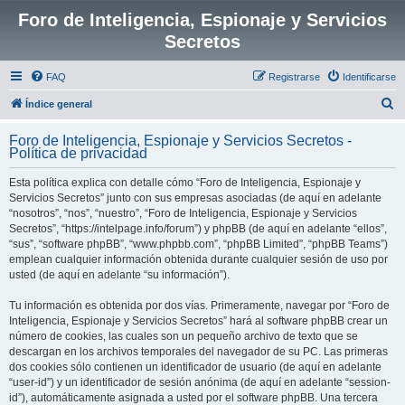
Foro de Inteligencia, Espionaje y Servicios
Secretos
FAQ
Registrarse
Identificarse
B
Índice general
u
Foro de Inteligencia, Espionaje y Servicios Secretos -
s
Política de privacidad
c
Esta política explica con detalle cómo “Foro de Inteligencia, Espionaje y
a
Servicios Secretos” junto con sus empresas asociadas (de aquí en adelante
r
“nosotros”, “nos”, “nuestro”, “Foro de Inteligencia, Espionaje y Servicios
Secretos”, “https://intelpage.info/forum”) y phpBB (de aquí en adelante “ellos”,
“sus”, “software phpBB”, “www.phpbb.com”, “phpBB Limited”, “phpBB Teams”)
emplean cualquier información obtenida durante cualquier sesión de uso por
usted (de aquí en adelante “su información”).
Tu información es obtenida por dos vías. Primeramente, navegar por “Foro de
Inteligencia, Espionaje y Servicios Secretos” hará al software phpBB crear un
número de cookies, las cuales son un pequeño archivo de texto que se
descargan en los archivos temporales del navegador de su PC. Las primeras
dos cookies sólo contienen un identificador de usuario (de aquí en adelante
“user-id”) y un identificador de sesión anónima (de aquí en adelante “session-
id”), automáticamente asignada a usted por el software phpBB. Una tercera