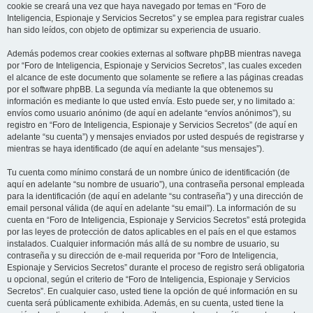
cookie se creará una vez que haya navegado por temas en “Foro de
Inteligencia, Espionaje y Servicios Secretos” y se emplea para registrar cuales
han sido leídos, con objeto de optimizar su experiencia de usuario.
Además podemos crear cookies externas al software phpBB mientras navega
por “Foro de Inteligencia, Espionaje y Servicios Secretos”, las cuales exceden
el alcance de este documento que solamente se refiere a las páginas creadas
por el software phpBB. La segunda vía mediante la que obtenemos su
información es mediante lo que usted envía. Esto puede ser, y no limitado a:
envíos como usuario anónimo (de aquí en adelante “envíos anónimos”), su
registro en “Foro de Inteligencia, Espionaje y Servicios Secretos” (de aquí en
adelante “su cuenta”) y mensajes enviados por usted después de registrarse y
mientras se haya identificado (de aquí en adelante “sus mensajes”).
Tu cuenta como mínimo constará de un nombre único de identificación (de
aquí en adelante “su nombre de usuario”), una contraseña personal empleada
para la identificación (de aquí en adelante “su contraseña”) y una dirección de
email personal válida (de aquí en adelante “su email”). La información de su
cuenta en “Foro de Inteligencia, Espionaje y Servicios Secretos” está protegida
por las leyes de protección de datos aplicables en el país en el que estamos
instalados. Cualquier información más allá de su nombre de usuario, su
contraseña y su dirección de e-mail requerida por “Foro de Inteligencia,
Espionaje y Servicios Secretos” durante el proceso de registro será obligatoria
u opcional, según el criterio de “Foro de Inteligencia, Espionaje y Servicios
Secretos”. En cualquier caso, usted tiene la opción de qué información en su
cuenta será públicamente exhibida. Además, en su cuenta, usted tiene la