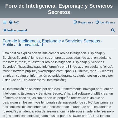
Foro de Inteligencia, Espionaje y Servicios
Secretos
FAQ
Registrarse
Identificarse
B
Índice general
u
Foro de Inteligencia, Espionaje y Servicios Secretos -
s
Política de privacidad
c
Esta política explica con detalle cómo “Foro de Inteligencia, Espionaje y
a
Servicios Secretos” junto con sus empresas asociadas (de aquí en adelante
r
“nosotros”, “nos”, “nuestro”, “Foro de Inteligencia, Espionaje y Servicios
Secretos”, “https://intelpage.info/forum”) y phpBB (de aquí en adelante “ellos”,
“sus”, “software phpBB”, “www.phpbb.com”, “phpBB Limited”, “phpBB Teams”)
emplean cualquier información obtenida durante cualquier sesión de uso por
usted (de aquí en adelante “su información”).
Tu información es obtenida por dos vías. Primeramente, navegar por “Foro de
Inteligencia, Espionaje y Servicios Secretos” hará al software phpBB crear un
número de cookies, las cuales son un pequeño archivo de texto que se
descargan en los archivos temporales del navegador de su PC. Las primeras
dos cookies sólo contienen un identificador de usuario (de aquí en adelante
“user-id”) y un identificador de sesión anónima (de aquí en adelante “session-
id”), automáticamente asignada a usted por el software phpBB. Una tercera