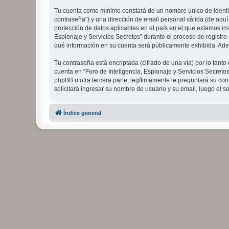
Tu cuenta como mínimo constará de un nombre único de identifi
contraseña”) y una dirección de email personal válida (de aquí 
protección de datos aplicables en el país en el que estamos in
Espionaje y Servicios Secretos” durante el proceso de registro s
qué información en su cuenta será públicamente exhibida. Adem
Tu contraseña está encriptada (cifrado de una vía) por lo tan
cuenta en “Foro de Inteligencia, Espionaje y Servicios Secreto
phpBB u otra tercera parte, legítimamente le preguntará su cont
solicitará ingresar su nombre de usuario y su email, luego el
Índice general