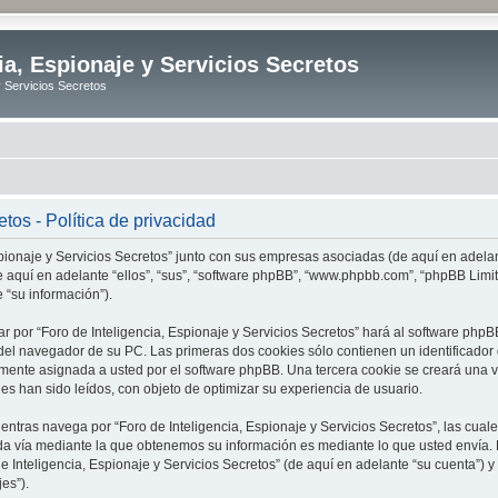
ia, Espionaje y Servicios Secretos
y Servicios Secretos
tos - Política de privacidad
spionaje y Servicios Secretos” junto con sus empresas asociadas (de aquí en adelant
 (de aquí en adelante “ellos”, “sus”, “software phpBB”, “www.phpbb.com”, “phpBB L
 “su información”).
r por “Foro de Inteligencia, Espionaje y Servicios Secretos” hará al software ph
el navegador de su PC. Las primeras dos cookies sólo contienen un identificador de
amente asignada a usted por el software phpBB. Una tercera cookie se creará una 
es han sido leídos, con objeto de optimizar su experiencia de usuario.
tras navega por “Foro de Inteligencia, Espionaje y Servicios Secretos”, las cua
da vía mediante la que obtenemos su información es mediante lo que usted envía. 
de Inteligencia, Espionaje y Servicios Secretos” (de aquí en adelante “su cuenta”)
es”).