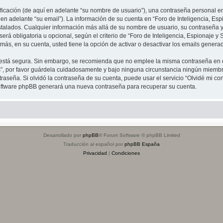
cación (de aquí en adelante “su nombre de usuario”), una contraseña personal emp
en adelante “su email”). La información de su cuenta en “Foro de Inteligencia, Espi
stalados. Cualquier información más allá de su nombre de usuario, su contraseña y 
erá obligatoria u opcional, según el criterio de “Foro de Inteligencia, Espionaje y 
ás, en su cuenta, usted tiene la opción de activar o desactivar los emails gener
to está segura. Sin embargo, se recomienda que no emplee la misma contraseña en 
s”, por favor guárdela cuidadosamente y bajo ninguna circunstancia ningún miembro
raseña. Si olvidó la contraseña de su cuenta, puede usar el servicio “Olvidé mi co
 software phpBB generará una nueva contraseña para recuperar su cuenta.
Desarrollado por
phpBB
® Forum Software © phpBB Limited
Traducción al español por
phpBB España
Privacidad
|
Condiciones