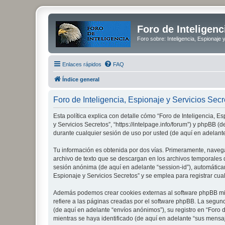
Foro de Inteligenc
Foro sobre: Inteligencia, Espionaje 
Enlaces rápidos
FAQ
Índice general
Foro de Inteligencia, Espionaje y Servicios Secre
Esta política explica con detalle cómo “Foro de Inteligencia, E
y Servicios Secretos”, “https://intelpage.info/forum”) y phpBB
durante cualquier sesión de uso por usted (de aquí en adelante
Tu información es obtenida por dos vías. Primeramente, navega
archivo de texto que se descargan en los archivos temporales d
sesión anónima (de aquí en adelante “session-id”), automátic
Espionaje y Servicios Secretos” y se emplea para registrar cual
Además podemos crear cookies externas al software phpBB mien
refiere a las páginas creadas por el software phpBB. La segun
(de aquí en adelante “envíos anónimos”), su registro en “Foro 
mientras se haya identificado (de aquí en adelante “sus mensaj