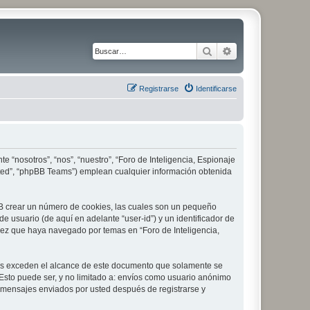
Buscar
Búsqueda avanza
Registrarse
Identificarse
e “nosotros”, “nos”, “nuestro”, “Foro de Inteligencia, Espionaje
imited”, “phpBB Teams”) emplean cualquier información obtenida
pBB crear un número de cookies, las cuales son un pequeño
 usuario (de aquí en adelante “user-id”) y un identificador de
vez que haya navegado por temas en “Foro de Inteligencia,
les exceden el alcance de este documento que solamente se
Esto puede ser, y no limitado a: envíos como usuario anónimo
 y mensajes enviados por usted después de registrarse y