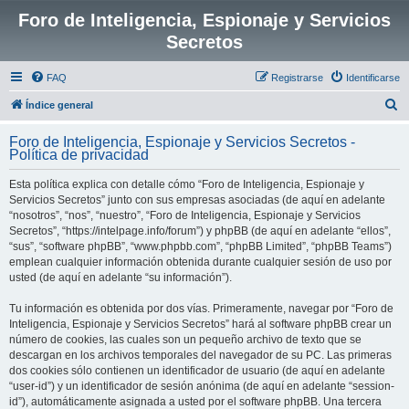
Foro de Inteligencia, Espionaje y Servicios
Secretos
FAQ
Registrarse
Identificarse
B
Índice general
u
Foro de Inteligencia, Espionaje y Servicios Secretos -
s
Política de privacidad
c
Esta política explica con detalle cómo “Foro de Inteligencia, Espionaje y
a
Servicios Secretos” junto con sus empresas asociadas (de aquí en adelante
r
“nosotros”, “nos”, “nuestro”, “Foro de Inteligencia, Espionaje y Servicios
Secretos”, “https://intelpage.info/forum”) y phpBB (de aquí en adelante “ellos”,
“sus”, “software phpBB”, “www.phpbb.com”, “phpBB Limited”, “phpBB Teams”)
emplean cualquier información obtenida durante cualquier sesión de uso por
usted (de aquí en adelante “su información”).
Tu información es obtenida por dos vías. Primeramente, navegar por “Foro de
Inteligencia, Espionaje y Servicios Secretos” hará al software phpBB crear un
número de cookies, las cuales son un pequeño archivo de texto que se
descargan en los archivos temporales del navegador de su PC. Las primeras
dos cookies sólo contienen un identificador de usuario (de aquí en adelante
“user-id”) y un identificador de sesión anónima (de aquí en adelante “session-
id”), automáticamente asignada a usted por el software phpBB. Una tercera