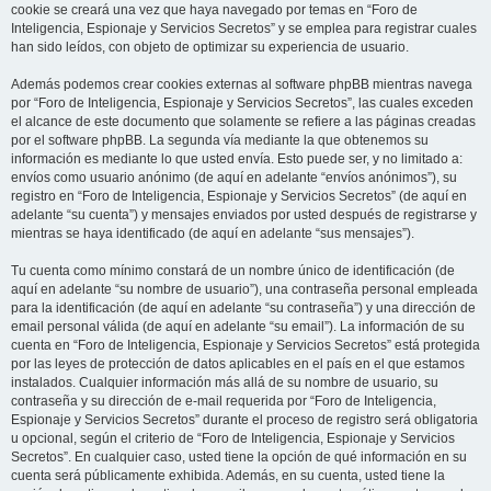
cookie se creará una vez que haya navegado por temas en “Foro de
Inteligencia, Espionaje y Servicios Secretos” y se emplea para registrar cuales
han sido leídos, con objeto de optimizar su experiencia de usuario.
Además podemos crear cookies externas al software phpBB mientras navega
por “Foro de Inteligencia, Espionaje y Servicios Secretos”, las cuales exceden
el alcance de este documento que solamente se refiere a las páginas creadas
por el software phpBB. La segunda vía mediante la que obtenemos su
información es mediante lo que usted envía. Esto puede ser, y no limitado a:
envíos como usuario anónimo (de aquí en adelante “envíos anónimos”), su
registro en “Foro de Inteligencia, Espionaje y Servicios Secretos” (de aquí en
adelante “su cuenta”) y mensajes enviados por usted después de registrarse y
mientras se haya identificado (de aquí en adelante “sus mensajes”).
Tu cuenta como mínimo constará de un nombre único de identificación (de
aquí en adelante “su nombre de usuario”), una contraseña personal empleada
para la identificación (de aquí en adelante “su contraseña”) y una dirección de
email personal válida (de aquí en adelante “su email”). La información de su
cuenta en “Foro de Inteligencia, Espionaje y Servicios Secretos” está protegida
por las leyes de protección de datos aplicables en el país en el que estamos
instalados. Cualquier información más allá de su nombre de usuario, su
contraseña y su dirección de e-mail requerida por “Foro de Inteligencia,
Espionaje y Servicios Secretos” durante el proceso de registro será obligatoria
u opcional, según el criterio de “Foro de Inteligencia, Espionaje y Servicios
Secretos”. En cualquier caso, usted tiene la opción de qué información en su
cuenta será públicamente exhibida. Además, en su cuenta, usted tiene la