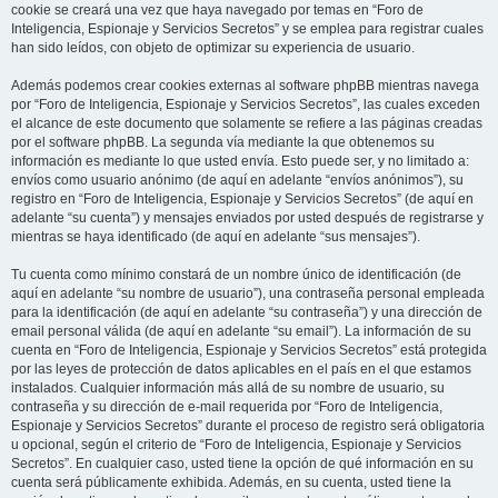
cookie se creará una vez que haya navegado por temas en “Foro de
Inteligencia, Espionaje y Servicios Secretos” y se emplea para registrar cuales
han sido leídos, con objeto de optimizar su experiencia de usuario.
Además podemos crear cookies externas al software phpBB mientras navega
por “Foro de Inteligencia, Espionaje y Servicios Secretos”, las cuales exceden
el alcance de este documento que solamente se refiere a las páginas creadas
por el software phpBB. La segunda vía mediante la que obtenemos su
información es mediante lo que usted envía. Esto puede ser, y no limitado a:
envíos como usuario anónimo (de aquí en adelante “envíos anónimos”), su
registro en “Foro de Inteligencia, Espionaje y Servicios Secretos” (de aquí en
adelante “su cuenta”) y mensajes enviados por usted después de registrarse y
mientras se haya identificado (de aquí en adelante “sus mensajes”).
Tu cuenta como mínimo constará de un nombre único de identificación (de
aquí en adelante “su nombre de usuario”), una contraseña personal empleada
para la identificación (de aquí en adelante “su contraseña”) y una dirección de
email personal válida (de aquí en adelante “su email”). La información de su
cuenta en “Foro de Inteligencia, Espionaje y Servicios Secretos” está protegida
por las leyes de protección de datos aplicables en el país en el que estamos
instalados. Cualquier información más allá de su nombre de usuario, su
contraseña y su dirección de e-mail requerida por “Foro de Inteligencia,
Espionaje y Servicios Secretos” durante el proceso de registro será obligatoria
u opcional, según el criterio de “Foro de Inteligencia, Espionaje y Servicios
Secretos”. En cualquier caso, usted tiene la opción de qué información en su
cuenta será públicamente exhibida. Además, en su cuenta, usted tiene la