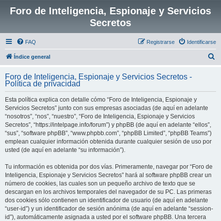
Foro de Inteligencia, Espionaje y Servicios
Secretos
FAQ
Registrarse
Identificarse
B
Índice general
u
Foro de Inteligencia, Espionaje y Servicios Secretos -
s
Política de privacidad
c
Esta política explica con detalle cómo “Foro de Inteligencia, Espionaje y
a
Servicios Secretos” junto con sus empresas asociadas (de aquí en adelante
r
“nosotros”, “nos”, “nuestro”, “Foro de Inteligencia, Espionaje y Servicios
Secretos”, “https://intelpage.info/forum”) y phpBB (de aquí en adelante “ellos”,
“sus”, “software phpBB”, “www.phpbb.com”, “phpBB Limited”, “phpBB Teams”)
emplean cualquier información obtenida durante cualquier sesión de uso por
usted (de aquí en adelante “su información”).
Tu información es obtenida por dos vías. Primeramente, navegar por “Foro de
Inteligencia, Espionaje y Servicios Secretos” hará al software phpBB crear un
número de cookies, las cuales son un pequeño archivo de texto que se
descargan en los archivos temporales del navegador de su PC. Las primeras
dos cookies sólo contienen un identificador de usuario (de aquí en adelante
“user-id”) y un identificador de sesión anónima (de aquí en adelante “session-
id”), automáticamente asignada a usted por el software phpBB. Una tercera