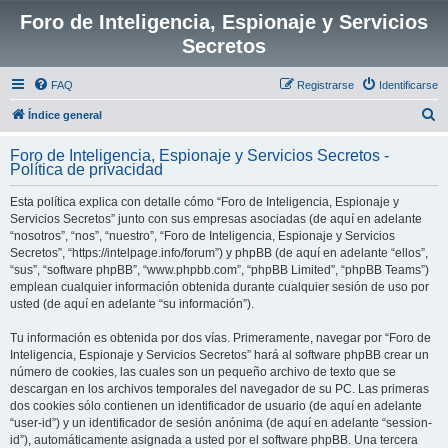
Foro de Inteligencia, Espionaje y Servicios
Secretos
FAQ
Registrarse
Identificarse
B
Índice general
u
Foro de Inteligencia, Espionaje y Servicios Secretos -
s
Política de privacidad
c
Esta política explica con detalle cómo “Foro de Inteligencia, Espionaje y
a
Servicios Secretos” junto con sus empresas asociadas (de aquí en adelante
r
“nosotros”, “nos”, “nuestro”, “Foro de Inteligencia, Espionaje y Servicios
Secretos”, “https://intelpage.info/forum”) y phpBB (de aquí en adelante “ellos”,
“sus”, “software phpBB”, “www.phpbb.com”, “phpBB Limited”, “phpBB Teams”)
emplean cualquier información obtenida durante cualquier sesión de uso por
usted (de aquí en adelante “su información”).
Tu información es obtenida por dos vías. Primeramente, navegar por “Foro de
Inteligencia, Espionaje y Servicios Secretos” hará al software phpBB crear un
número de cookies, las cuales son un pequeño archivo de texto que se
descargan en los archivos temporales del navegador de su PC. Las primeras
dos cookies sólo contienen un identificador de usuario (de aquí en adelante
“user-id”) y un identificador de sesión anónima (de aquí en adelante “session-
id”), automáticamente asignada a usted por el software phpBB. Una tercera