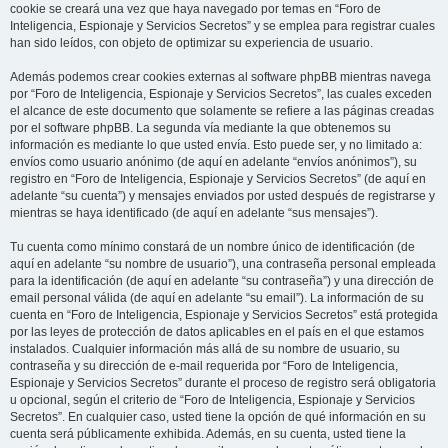
cookie se creará una vez que haya navegado por temas en “Foro de
Inteligencia, Espionaje y Servicios Secretos” y se emplea para registrar cuales
han sido leídos, con objeto de optimizar su experiencia de usuario.
Además podemos crear cookies externas al software phpBB mientras navega
por “Foro de Inteligencia, Espionaje y Servicios Secretos”, las cuales exceden
el alcance de este documento que solamente se refiere a las páginas creadas
por el software phpBB. La segunda vía mediante la que obtenemos su
información es mediante lo que usted envía. Esto puede ser, y no limitado a:
envíos como usuario anónimo (de aquí en adelante “envíos anónimos”), su
registro en “Foro de Inteligencia, Espionaje y Servicios Secretos” (de aquí en
adelante “su cuenta”) y mensajes enviados por usted después de registrarse y
mientras se haya identificado (de aquí en adelante “sus mensajes”).
Tu cuenta como mínimo constará de un nombre único de identificación (de
aquí en adelante “su nombre de usuario”), una contraseña personal empleada
para la identificación (de aquí en adelante “su contraseña”) y una dirección de
email personal válida (de aquí en adelante “su email”). La información de su
cuenta en “Foro de Inteligencia, Espionaje y Servicios Secretos” está protegida
por las leyes de protección de datos aplicables en el país en el que estamos
instalados. Cualquier información más allá de su nombre de usuario, su
contraseña y su dirección de e-mail requerida por “Foro de Inteligencia,
Espionaje y Servicios Secretos” durante el proceso de registro será obligatoria
u opcional, según el criterio de “Foro de Inteligencia, Espionaje y Servicios
Secretos”. En cualquier caso, usted tiene la opción de qué información en su
cuenta será públicamente exhibida. Además, en su cuenta, usted tiene la