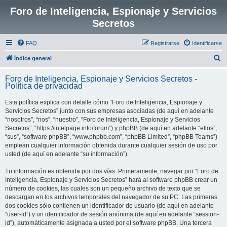
Foro de Inteligencia, Espionaje y Servicios
Secretos
FAQ
Registrarse
Identificarse
B
Índice general
u
Foro de Inteligencia, Espionaje y Servicios Secretos -
s
Política de privacidad
c
Esta política explica con detalle cómo “Foro de Inteligencia, Espionaje y
a
Servicios Secretos” junto con sus empresas asociadas (de aquí en adelante
r
“nosotros”, “nos”, “nuestro”, “Foro de Inteligencia, Espionaje y Servicios
Secretos”, “https://intelpage.info/forum”) y phpBB (de aquí en adelante “ellos”,
“sus”, “software phpBB”, “www.phpbb.com”, “phpBB Limited”, “phpBB Teams”)
emplean cualquier información obtenida durante cualquier sesión de uso por
usted (de aquí en adelante “su información”).
Tu información es obtenida por dos vías. Primeramente, navegar por “Foro de
Inteligencia, Espionaje y Servicios Secretos” hará al software phpBB crear un
número de cookies, las cuales son un pequeño archivo de texto que se
descargan en los archivos temporales del navegador de su PC. Las primeras
dos cookies sólo contienen un identificador de usuario (de aquí en adelante
“user-id”) y un identificador de sesión anónima (de aquí en adelante “session-
id”), automáticamente asignada a usted por el software phpBB. Una tercera