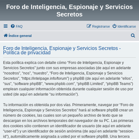
Foro de Inteligencia, Espionaje y Servicios
Secretos
FAQ
Registrarse
Identificarse
B
Índice general
u
Foro de Inteligencia, Espionaje y Servicios Secretos -
s
Política de privacidad
c
Esta política explica con detalle cómo “Foro de Inteligencia, Espionaje y
a
Servicios Secretos” junto con sus empresas asociadas (de aquí en adelante
r
“nosotros”, “nos”, “nuestro”, “Foro de Inteligencia, Espionaje y Servicios
Secretos”, “https://intelpage.info/forum”) y phpBB (de aquí en adelante “ellos”,
“sus”, “software phpBB”, “www.phpbb.com”, “phpBB Limited”, “phpBB Teams”)
emplean cualquier información obtenida durante cualquier sesión de uso por
usted (de aquí en adelante “su información”).
Tu información es obtenida por dos vías. Primeramente, navegar por “Foro de
Inteligencia, Espionaje y Servicios Secretos” hará al software phpBB crear un
número de cookies, las cuales son un pequeño archivo de texto que se
descargan en los archivos temporales del navegador de su PC. Las primeras
dos cookies sólo contienen un identificador de usuario (de aquí en adelante
“user-id”) y un identificador de sesión anónima (de aquí en adelante “session-
id”), automáticamente asignada a usted por el software phpBB. Una tercera