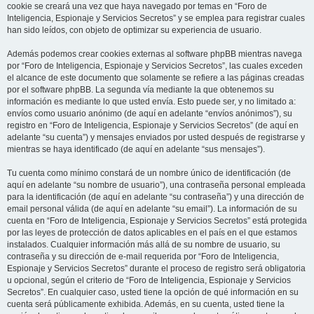
cookie se creará una vez que haya navegado por temas en “Foro de
Inteligencia, Espionaje y Servicios Secretos” y se emplea para registrar cuales
han sido leídos, con objeto de optimizar su experiencia de usuario.
Además podemos crear cookies externas al software phpBB mientras navega
por “Foro de Inteligencia, Espionaje y Servicios Secretos”, las cuales exceden
el alcance de este documento que solamente se refiere a las páginas creadas
por el software phpBB. La segunda vía mediante la que obtenemos su
información es mediante lo que usted envía. Esto puede ser, y no limitado a:
envíos como usuario anónimo (de aquí en adelante “envíos anónimos”), su
registro en “Foro de Inteligencia, Espionaje y Servicios Secretos” (de aquí en
adelante “su cuenta”) y mensajes enviados por usted después de registrarse y
mientras se haya identificado (de aquí en adelante “sus mensajes”).
Tu cuenta como mínimo constará de un nombre único de identificación (de
aquí en adelante “su nombre de usuario”), una contraseña personal empleada
para la identificación (de aquí en adelante “su contraseña”) y una dirección de
email personal válida (de aquí en adelante “su email”). La información de su
cuenta en “Foro de Inteligencia, Espionaje y Servicios Secretos” está protegida
por las leyes de protección de datos aplicables en el país en el que estamos
instalados. Cualquier información más allá de su nombre de usuario, su
contraseña y su dirección de e-mail requerida por “Foro de Inteligencia,
Espionaje y Servicios Secretos” durante el proceso de registro será obligatoria
u opcional, según el criterio de “Foro de Inteligencia, Espionaje y Servicios
Secretos”. En cualquier caso, usted tiene la opción de qué información en su
cuenta será públicamente exhibida. Además, en su cuenta, usted tiene la