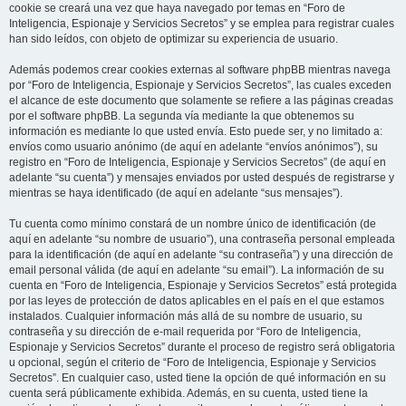
cookie se creará una vez que haya navegado por temas en “Foro de
Inteligencia, Espionaje y Servicios Secretos” y se emplea para registrar cuales
han sido leídos, con objeto de optimizar su experiencia de usuario.
Además podemos crear cookies externas al software phpBB mientras navega
por “Foro de Inteligencia, Espionaje y Servicios Secretos”, las cuales exceden
el alcance de este documento que solamente se refiere a las páginas creadas
por el software phpBB. La segunda vía mediante la que obtenemos su
información es mediante lo que usted envía. Esto puede ser, y no limitado a:
envíos como usuario anónimo (de aquí en adelante “envíos anónimos”), su
registro en “Foro de Inteligencia, Espionaje y Servicios Secretos” (de aquí en
adelante “su cuenta”) y mensajes enviados por usted después de registrarse y
mientras se haya identificado (de aquí en adelante “sus mensajes”).
Tu cuenta como mínimo constará de un nombre único de identificación (de
aquí en adelante “su nombre de usuario”), una contraseña personal empleada
para la identificación (de aquí en adelante “su contraseña”) y una dirección de
email personal válida (de aquí en adelante “su email”). La información de su
cuenta en “Foro de Inteligencia, Espionaje y Servicios Secretos” está protegida
por las leyes de protección de datos aplicables en el país en el que estamos
instalados. Cualquier información más allá de su nombre de usuario, su
contraseña y su dirección de e-mail requerida por “Foro de Inteligencia,
Espionaje y Servicios Secretos” durante el proceso de registro será obligatoria
u opcional, según el criterio de “Foro de Inteligencia, Espionaje y Servicios
Secretos”. En cualquier caso, usted tiene la opción de qué información en su
cuenta será públicamente exhibida. Además, en su cuenta, usted tiene la