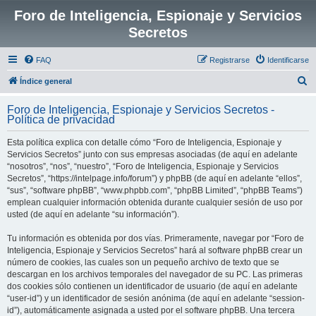
Foro de Inteligencia, Espionaje y Servicios
Secretos
FAQ
Registrarse
Identificarse
B
Índice general
u
Foro de Inteligencia, Espionaje y Servicios Secretos -
s
Política de privacidad
c
Esta política explica con detalle cómo “Foro de Inteligencia, Espionaje y
a
Servicios Secretos” junto con sus empresas asociadas (de aquí en adelante
r
“nosotros”, “nos”, “nuestro”, “Foro de Inteligencia, Espionaje y Servicios
Secretos”, “https://intelpage.info/forum”) y phpBB (de aquí en adelante “ellos”,
“sus”, “software phpBB”, “www.phpbb.com”, “phpBB Limited”, “phpBB Teams”)
emplean cualquier información obtenida durante cualquier sesión de uso por
usted (de aquí en adelante “su información”).
Tu información es obtenida por dos vías. Primeramente, navegar por “Foro de
Inteligencia, Espionaje y Servicios Secretos” hará al software phpBB crear un
número de cookies, las cuales son un pequeño archivo de texto que se
descargan en los archivos temporales del navegador de su PC. Las primeras
dos cookies sólo contienen un identificador de usuario (de aquí en adelante
“user-id”) y un identificador de sesión anónima (de aquí en adelante “session-
id”), automáticamente asignada a usted por el software phpBB. Una tercera