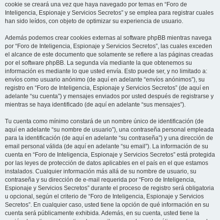
cookie se creará una vez que haya navegado por temas en “Foro de
Inteligencia, Espionaje y Servicios Secretos” y se emplea para registrar cuales
han sido leídos, con objeto de optimizar su experiencia de usuario.
Además podemos crear cookies externas al software phpBB mientras navega
por “Foro de Inteligencia, Espionaje y Servicios Secretos”, las cuales exceden
el alcance de este documento que solamente se refiere a las páginas creadas
por el software phpBB. La segunda vía mediante la que obtenemos su
información es mediante lo que usted envía. Esto puede ser, y no limitado a:
envíos como usuario anónimo (de aquí en adelante “envíos anónimos”), su
registro en “Foro de Inteligencia, Espionaje y Servicios Secretos” (de aquí en
adelante “su cuenta”) y mensajes enviados por usted después de registrarse y
mientras se haya identificado (de aquí en adelante “sus mensajes”).
Tu cuenta como mínimo constará de un nombre único de identificación (de
aquí en adelante “su nombre de usuario”), una contraseña personal empleada
para la identificación (de aquí en adelante “su contraseña”) y una dirección de
email personal válida (de aquí en adelante “su email”). La información de su
cuenta en “Foro de Inteligencia, Espionaje y Servicios Secretos” está protegida
por las leyes de protección de datos aplicables en el país en el que estamos
instalados. Cualquier información más allá de su nombre de usuario, su
contraseña y su dirección de e-mail requerida por “Foro de Inteligencia,
Espionaje y Servicios Secretos” durante el proceso de registro será obligatoria
u opcional, según el criterio de “Foro de Inteligencia, Espionaje y Servicios
Secretos”. En cualquier caso, usted tiene la opción de qué información en su
cuenta será públicamente exhibida. Además, en su cuenta, usted tiene la