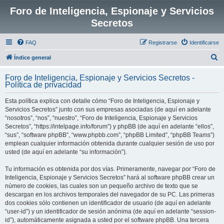
Foro de Inteligencia, Espionaje y Servicios
Secretos
FAQ
Registrarse
Identificarse
B
Índice general
u
Foro de Inteligencia, Espionaje y Servicios Secretos -
s
Política de privacidad
c
Esta política explica con detalle cómo “Foro de Inteligencia, Espionaje y
a
Servicios Secretos” junto con sus empresas asociadas (de aquí en adelante
r
“nosotros”, “nos”, “nuestro”, “Foro de Inteligencia, Espionaje y Servicios
Secretos”, “https://intelpage.info/forum”) y phpBB (de aquí en adelante “ellos”,
“sus”, “software phpBB”, “www.phpbb.com”, “phpBB Limited”, “phpBB Teams”)
emplean cualquier información obtenida durante cualquier sesión de uso por
usted (de aquí en adelante “su información”).
Tu información es obtenida por dos vías. Primeramente, navegar por “Foro de
Inteligencia, Espionaje y Servicios Secretos” hará al software phpBB crear un
número de cookies, las cuales son un pequeño archivo de texto que se
descargan en los archivos temporales del navegador de su PC. Las primeras
dos cookies sólo contienen un identificador de usuario (de aquí en adelante
“user-id”) y un identificador de sesión anónima (de aquí en adelante “session-
id”), automáticamente asignada a usted por el software phpBB. Una tercera