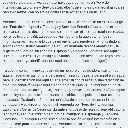
cookie se creará una vez que haya navegado por temas en “Foro de
Inteligencia, Espionaje y Servicios Secretos” y se emplea para registrar cuales
han sido leídos, con objeto de optimizar su experiencia de usuario.
Además podemos crear cookies externas al software phpBB mientras navega
por “Foro de Inteligencia, Espionaje y Servicios Secretos”, las cuales exceden
el alcance de este documento que solamente se refiere a las páginas creadas
por el software phpBB. La segunda vía mediante la que obtenemos su
información es mediante lo que usted envía. Esto puede ser, y no limitado a:
envíos como usuario anónimo (de aquí en adelante “envíos anónimos”), su
registro en “Foro de Inteligencia, Espionaje y Servicios Secretos” (de aquí en
adelante “su cuenta”) y mensajes enviados por usted después de registrarse y
mientras se haya identificado (de aquí en adelante “sus mensajes”).
Tu cuenta como mínimo constará de un nombre único de identificación (de
aquí en adelante “su nombre de usuario”), una contraseña personal empleada
para la identificación (de aquí en adelante “su contraseña”) y una dirección de
email personal válida (de aquí en adelante “su email”). La información de su
cuenta en “Foro de Inteligencia, Espionaje y Servicios Secretos” está protegida
por las leyes de protección de datos aplicables en el país en el que estamos
instalados. Cualquier información más allá de su nombre de usuario, su
contraseña y su dirección de e-mail requerida por “Foro de Inteligencia,
Espionaje y Servicios Secretos” durante el proceso de registro será obligatoria
u opcional, según el criterio de “Foro de Inteligencia, Espionaje y Servicios
Secretos”. En cualquier caso, usted tiene la opción de qué información en su
cuenta será públicamente exhibida. Además, en su cuenta, usted tiene la