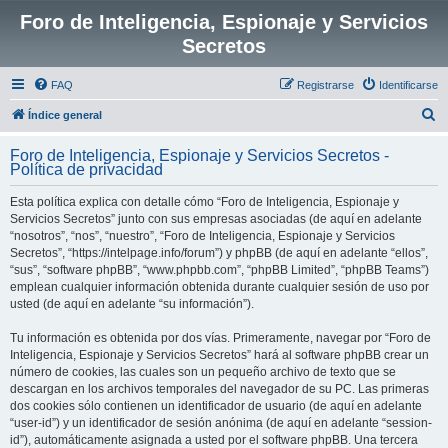
Foro de Inteligencia, Espionaje y Servicios
Secretos
FAQ
Registrarse
Identificarse
B
Índice general
u
Foro de Inteligencia, Espionaje y Servicios Secretos -
s
Política de privacidad
c
Esta política explica con detalle cómo “Foro de Inteligencia, Espionaje y
a
Servicios Secretos” junto con sus empresas asociadas (de aquí en adelante
r
“nosotros”, “nos”, “nuestro”, “Foro de Inteligencia, Espionaje y Servicios
Secretos”, “https://intelpage.info/forum”) y phpBB (de aquí en adelante “ellos”,
“sus”, “software phpBB”, “www.phpbb.com”, “phpBB Limited”, “phpBB Teams”)
emplean cualquier información obtenida durante cualquier sesión de uso por
usted (de aquí en adelante “su información”).
Tu información es obtenida por dos vías. Primeramente, navegar por “Foro de
Inteligencia, Espionaje y Servicios Secretos” hará al software phpBB crear un
número de cookies, las cuales son un pequeño archivo de texto que se
descargan en los archivos temporales del navegador de su PC. Las primeras
dos cookies sólo contienen un identificador de usuario (de aquí en adelante
“user-id”) y un identificador de sesión anónima (de aquí en adelante “session-
id”), automáticamente asignada a usted por el software phpBB. Una tercera