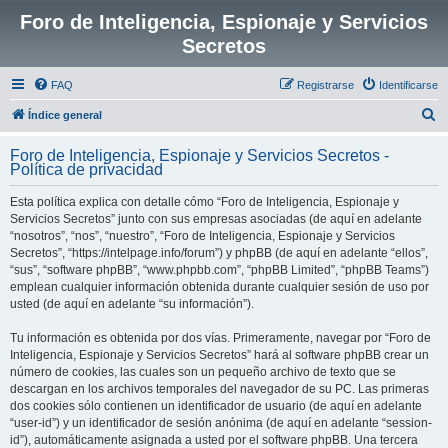
Foro de Inteligencia, Espionaje y Servicios
Secretos
FAQ
Registrarse
Identificarse
B
Índice general
u
Foro de Inteligencia, Espionaje y Servicios Secretos -
s
Política de privacidad
c
Esta política explica con detalle cómo “Foro de Inteligencia, Espionaje y
a
Servicios Secretos” junto con sus empresas asociadas (de aquí en adelante
r
“nosotros”, “nos”, “nuestro”, “Foro de Inteligencia, Espionaje y Servicios
Secretos”, “https://intelpage.info/forum”) y phpBB (de aquí en adelante “ellos”,
“sus”, “software phpBB”, “www.phpbb.com”, “phpBB Limited”, “phpBB Teams”)
emplean cualquier información obtenida durante cualquier sesión de uso por
usted (de aquí en adelante “su información”).
Tu información es obtenida por dos vías. Primeramente, navegar por “Foro de
Inteligencia, Espionaje y Servicios Secretos” hará al software phpBB crear un
número de cookies, las cuales son un pequeño archivo de texto que se
descargan en los archivos temporales del navegador de su PC. Las primeras
dos cookies sólo contienen un identificador de usuario (de aquí en adelante
“user-id”) y un identificador de sesión anónima (de aquí en adelante “session-
id”), automáticamente asignada a usted por el software phpBB. Una tercera