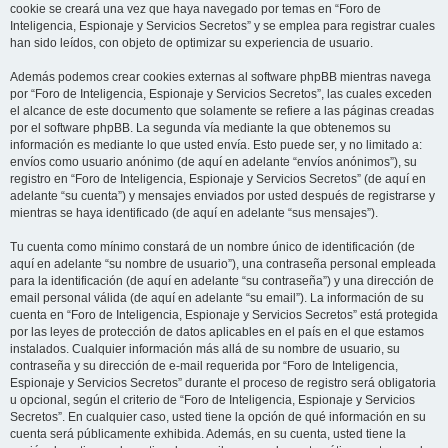
cookie se creará una vez que haya navegado por temas en “Foro de
Inteligencia, Espionaje y Servicios Secretos” y se emplea para registrar cuales
han sido leídos, con objeto de optimizar su experiencia de usuario.
Además podemos crear cookies externas al software phpBB mientras navega
por “Foro de Inteligencia, Espionaje y Servicios Secretos”, las cuales exceden
el alcance de este documento que solamente se refiere a las páginas creadas
por el software phpBB. La segunda vía mediante la que obtenemos su
información es mediante lo que usted envía. Esto puede ser, y no limitado a:
envíos como usuario anónimo (de aquí en adelante “envíos anónimos”), su
registro en “Foro de Inteligencia, Espionaje y Servicios Secretos” (de aquí en
adelante “su cuenta”) y mensajes enviados por usted después de registrarse y
mientras se haya identificado (de aquí en adelante “sus mensajes”).
Tu cuenta como mínimo constará de un nombre único de identificación (de
aquí en adelante “su nombre de usuario”), una contraseña personal empleada
para la identificación (de aquí en adelante “su contraseña”) y una dirección de
email personal válida (de aquí en adelante “su email”). La información de su
cuenta en “Foro de Inteligencia, Espionaje y Servicios Secretos” está protegida
por las leyes de protección de datos aplicables en el país en el que estamos
instalados. Cualquier información más allá de su nombre de usuario, su
contraseña y su dirección de e-mail requerida por “Foro de Inteligencia,
Espionaje y Servicios Secretos” durante el proceso de registro será obligatoria
u opcional, según el criterio de “Foro de Inteligencia, Espionaje y Servicios
Secretos”. En cualquier caso, usted tiene la opción de qué información en su
cuenta será públicamente exhibida. Además, en su cuenta, usted tiene la