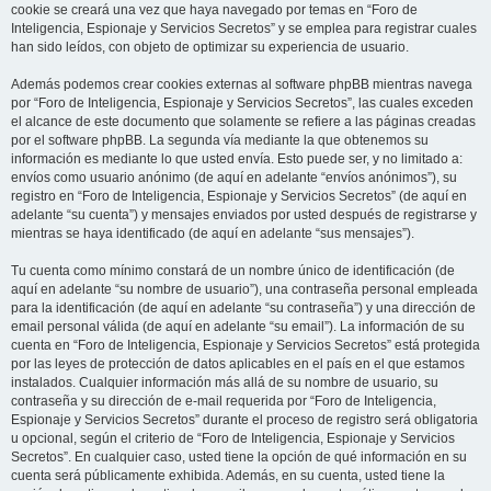
cookie se creará una vez que haya navegado por temas en “Foro de
Inteligencia, Espionaje y Servicios Secretos” y se emplea para registrar cuales
han sido leídos, con objeto de optimizar su experiencia de usuario.
Además podemos crear cookies externas al software phpBB mientras navega
por “Foro de Inteligencia, Espionaje y Servicios Secretos”, las cuales exceden
el alcance de este documento que solamente se refiere a las páginas creadas
por el software phpBB. La segunda vía mediante la que obtenemos su
información es mediante lo que usted envía. Esto puede ser, y no limitado a:
envíos como usuario anónimo (de aquí en adelante “envíos anónimos”), su
registro en “Foro de Inteligencia, Espionaje y Servicios Secretos” (de aquí en
adelante “su cuenta”) y mensajes enviados por usted después de registrarse y
mientras se haya identificado (de aquí en adelante “sus mensajes”).
Tu cuenta como mínimo constará de un nombre único de identificación (de
aquí en adelante “su nombre de usuario”), una contraseña personal empleada
para la identificación (de aquí en adelante “su contraseña”) y una dirección de
email personal válida (de aquí en adelante “su email”). La información de su
cuenta en “Foro de Inteligencia, Espionaje y Servicios Secretos” está protegida
por las leyes de protección de datos aplicables en el país en el que estamos
instalados. Cualquier información más allá de su nombre de usuario, su
contraseña y su dirección de e-mail requerida por “Foro de Inteligencia,
Espionaje y Servicios Secretos” durante el proceso de registro será obligatoria
u opcional, según el criterio de “Foro de Inteligencia, Espionaje y Servicios
Secretos”. En cualquier caso, usted tiene la opción de qué información en su
cuenta será públicamente exhibida. Además, en su cuenta, usted tiene la