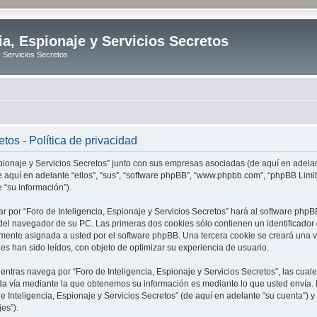
ia, Espionaje y Servicios Secretos
y Servicios Secretos
tos - Política de privacidad
spionaje y Servicios Secretos” junto con sus empresas asociadas (de aquí en adelant
 (de aquí en adelante “ellos”, “sus”, “software phpBB”, “www.phpbb.com”, “phpBB L
 “su información”).
r por “Foro de Inteligencia, Espionaje y Servicios Secretos” hará al software ph
el navegador de su PC. Las primeras dos cookies sólo contienen un identificador de
amente asignada a usted por el software phpBB. Una tercera cookie se creará una 
es han sido leídos, con objeto de optimizar su experiencia de usuario.
tras navega por “Foro de Inteligencia, Espionaje y Servicios Secretos”, las cua
da vía mediante la que obtenemos su información es mediante lo que usted envía. 
de Inteligencia, Espionaje y Servicios Secretos” (de aquí en adelante “su cuenta”)
es”).