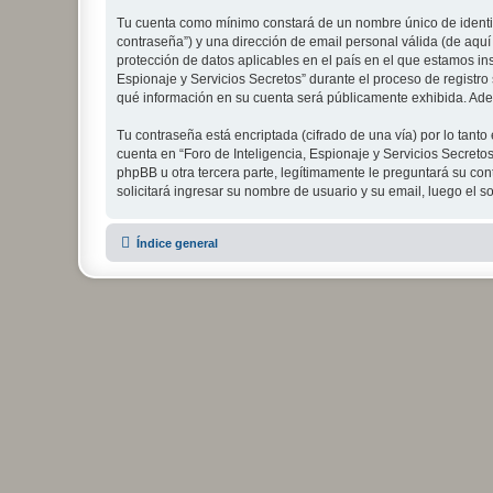
Tu cuenta como mínimo constará de un nombre único de identifi
contraseña”) y una dirección de email personal válida (de aquí 
protección de datos aplicables en el país en el que estamos in
Espionaje y Servicios Secretos” durante el proceso de registro s
qué información en su cuenta será públicamente exhibida. Adem
Tu contraseña está encriptada (cifrado de una vía) por lo tan
cuenta en “Foro de Inteligencia, Espionaje y Servicios Secreto
phpBB u otra tercera parte, legítimamente le preguntará su cont
solicitará ingresar su nombre de usuario y su email, luego el
Índice general