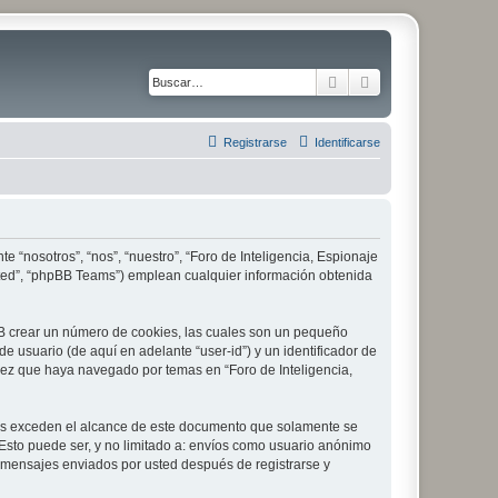
Buscar
Búsqueda avanza
Registrarse
Identificarse
e “nosotros”, “nos”, “nuestro”, “Foro de Inteligencia, Espionaje
imited”, “phpBB Teams”) emplean cualquier información obtenida
pBB crear un número de cookies, las cuales son un pequeño
 usuario (de aquí en adelante “user-id”) y un identificador de
vez que haya navegado por temas en “Foro de Inteligencia,
les exceden el alcance de este documento que solamente se
Esto puede ser, y no limitado a: envíos como usuario anónimo
 y mensajes enviados por usted después de registrarse y