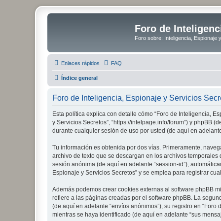
Foro de Inteligenc
Foro sobre: Inteligencia, Espionaje 
Enlaces rápidos
FAQ
Índice general
Foro de Inteligencia, Espionaje y Servicios Secre
Esta política explica con detalle cómo “Foro de Inteligencia, E
y Servicios Secretos”, “https://intelpage.info/forum”) y phpBB
durante cualquier sesión de uso por usted (de aquí en adelante
Tu información es obtenida por dos vías. Primeramente, navega
archivo de texto que se descargan en los archivos temporales d
sesión anónima (de aquí en adelante “session-id”), automátic
Espionaje y Servicios Secretos” y se emplea para registrar cual
Además podemos crear cookies externas al software phpBB mien
refiere a las páginas creadas por el software phpBB. La segun
(de aquí en adelante “envíos anónimos”), su registro en “Foro 
mientras se haya identificado (de aquí en adelante “sus mensaj