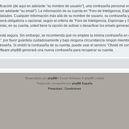
cación (de aquí en adelante “su nombre de usuario”), una contraseña personal emp
en adelante “su email”). La información de su cuenta en “Foro de Inteligencia, Espi
stalados. Cualquier información más allá de su nombre de usuario, su contraseña y 
erá obligatoria u opcional, según el criterio de “Foro de Inteligencia, Espionaje y 
ás, en su cuenta, usted tiene la opción de activar o desactivar los emails gener
to está segura. Sin embargo, se recomienda que no emplee la misma contraseña en 
s”, por favor guárdela cuidadosamente y bajo ninguna circunstancia ningún miembro
raseña. Si olvidó la contraseña de su cuenta, puede usar el servicio “Olvidé mi co
 software phpBB generará una nueva contraseña para recuperar su cuenta.
Desarrollado por
phpBB
® Forum Software © phpBB Limited
Traducción al español por
phpBB España
Privacidad
|
Condiciones