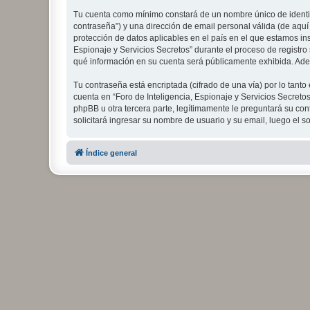
Tu cuenta como mínimo constará de un nombre único de identifi
contraseña”) y una dirección de email personal válida (de aquí 
protección de datos aplicables en el país en el que estamos in
Espionaje y Servicios Secretos” durante el proceso de registro s
qué información en su cuenta será públicamente exhibida. Adem
Tu contraseña está encriptada (cifrado de una vía) por lo tan
cuenta en “Foro de Inteligencia, Espionaje y Servicios Secreto
phpBB u otra tercera parte, legítimamente le preguntará su cont
solicitará ingresar su nombre de usuario y su email, luego el
Índice general