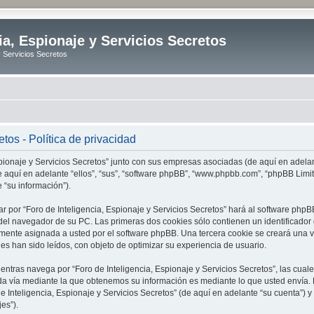
ia, Espionaje y Servicios Secretos
y Servicios Secretos
tos - Política de privacidad
spionaje y Servicios Secretos” junto con sus empresas asociadas (de aquí en adelant
 (de aquí en adelante “ellos”, “sus”, “software phpBB”, “www.phpbb.com”, “phpBB L
 “su información”).
r por “Foro de Inteligencia, Espionaje y Servicios Secretos” hará al software ph
el navegador de su PC. Las primeras dos cookies sólo contienen un identificador de
amente asignada a usted por el software phpBB. Una tercera cookie se creará una 
es han sido leídos, con objeto de optimizar su experiencia de usuario.
tras navega por “Foro de Inteligencia, Espionaje y Servicios Secretos”, las cua
da vía mediante la que obtenemos su información es mediante lo que usted envía. 
de Inteligencia, Espionaje y Servicios Secretos” (de aquí en adelante “su cuenta”)
es”).