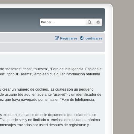
Buscar
Búsqueda avanza
Registrarse
Identificarse
e “nosotros”, “nos”, “nuestro”, “Foro de Inteligencia, Espionaje
imited”, “phpBB Teams”) emplean cualquier información obtenida
pBB crear un número de cookies, las cuales son un pequeño
 usuario (de aquí en adelante “user-id”) y un identificador de
vez que haya navegado por temas en “Foro de Inteligencia,
les exceden el alcance de este documento que solamente se
Esto puede ser, y no limitado a: envíos como usuario anónimo
 y mensajes enviados por usted después de registrarse y