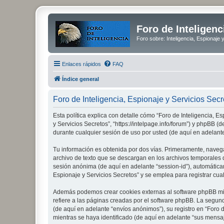
Foro de Inteligenc
Foro sobre: Inteligencia, Espionaje 
Enlaces rápidos
FAQ
Índice general
Foro de Inteligencia, Espionaje y Servicios Secre
Esta política explica con detalle cómo “Foro de Inteligencia, E
y Servicios Secretos”, “https://intelpage.info/forum”) y phpBB
durante cualquier sesión de uso por usted (de aquí en adelante
Tu información es obtenida por dos vías. Primeramente, navega
archivo de texto que se descargan en los archivos temporales d
sesión anónima (de aquí en adelante “session-id”), automátic
Espionaje y Servicios Secretos” y se emplea para registrar cual
Además podemos crear cookies externas al software phpBB mien
refiere a las páginas creadas por el software phpBB. La segun
(de aquí en adelante “envíos anónimos”), su registro en “Foro 
mientras se haya identificado (de aquí en adelante “sus mensaj