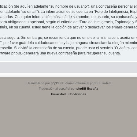
cación (de aquí en adelante “su nombre de usuario”), una contraseña personal emp
en adelante “su email”). La información de su cuenta en “Foro de Inteligencia, Espi
stalados. Cualquier información más allá de su nombre de usuario, su contraseña y 
erá obligatoria u opcional, según el criterio de “Foro de Inteligencia, Espionaje y 
ás, en su cuenta, usted tiene la opción de activar o desactivar los emails gener
to está segura. Sin embargo, se recomienda que no emplee la misma contraseña en 
s”, por favor guárdela cuidadosamente y bajo ninguna circunstancia ningún miembro
raseña. Si olvidó la contraseña de su cuenta, puede usar el servicio “Olvidé mi co
 software phpBB generará una nueva contraseña para recuperar su cuenta.
Desarrollado por
phpBB
® Forum Software © phpBB Limited
Traducción al español por
phpBB España
Privacidad
|
Condiciones