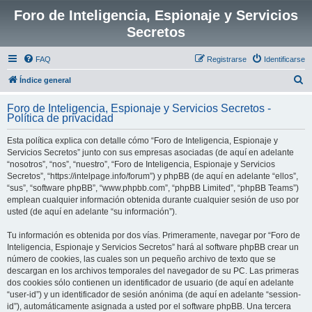
Foro de Inteligencia, Espionaje y Servicios
Secretos
FAQ
Registrarse
Identificarse
B
Índice general
u
Foro de Inteligencia, Espionaje y Servicios Secretos -
s
Política de privacidad
c
Esta política explica con detalle cómo “Foro de Inteligencia, Espionaje y
a
Servicios Secretos” junto con sus empresas asociadas (de aquí en adelante
r
“nosotros”, “nos”, “nuestro”, “Foro de Inteligencia, Espionaje y Servicios
Secretos”, “https://intelpage.info/forum”) y phpBB (de aquí en adelante “ellos”,
“sus”, “software phpBB”, “www.phpbb.com”, “phpBB Limited”, “phpBB Teams”)
emplean cualquier información obtenida durante cualquier sesión de uso por
usted (de aquí en adelante “su información”).
Tu información es obtenida por dos vías. Primeramente, navegar por “Foro de
Inteligencia, Espionaje y Servicios Secretos” hará al software phpBB crear un
número de cookies, las cuales son un pequeño archivo de texto que se
descargan en los archivos temporales del navegador de su PC. Las primeras
dos cookies sólo contienen un identificador de usuario (de aquí en adelante
“user-id”) y un identificador de sesión anónima (de aquí en adelante “session-
id”), automáticamente asignada a usted por el software phpBB. Una tercera