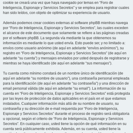
cookie se creará una vez que haya navegado por temas en “Foro de
Inteligencia, Espionaje y Servicios Secretos” y se emplea para registrar cuales
han sido leídos, con objeto de optimizar su experiencia de usuario.
Además podemos crear cookies externas al software phpBB mientras navega
por “Foro de Inteligencia, Espionaje y Servicios Secretos”, las cuales exceden
el alcance de este documento que solamente se refiere a las páginas creadas
por el software phpBB. La segunda vía mediante la que obtenemos su
información es mediante lo que usted envía. Esto puede ser, y no limitado a:
envíos como usuario anónimo (de aquí en adelante “envíos anónimos”), su
registro en “Foro de Inteligencia, Espionaje y Servicios Secretos” (de aquí en
adelante “su cuenta”) y mensajes enviados por usted después de registrarse y
mientras se haya identificado (de aquí en adelante “sus mensajes”).
Tu cuenta como mínimo constará de un nombre único de identificación (de
aquí en adelante “su nombre de usuario”), una contraseña personal empleada
para la identificación (de aquí en adelante “su contraseña”) y una dirección de
email personal válida (de aquí en adelante “su email”). La información de su
cuenta en “Foro de Inteligencia, Espionaje y Servicios Secretos” está protegida
por las leyes de protección de datos aplicables en el país en el que estamos
instalados. Cualquier información más allá de su nombre de usuario, su
contraseña y su dirección de e-mail requerida por “Foro de Inteligencia,
Espionaje y Servicios Secretos” durante el proceso de registro será obligatoria
u opcional, según el criterio de “Foro de Inteligencia, Espionaje y Servicios
Secretos”. En cualquier caso, usted tiene la opción de qué información en su
cuenta será públicamente exhibida. Además, en su cuenta, usted tiene la