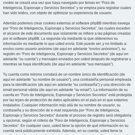
cookie se creará una vez que haya navegado por temas en “Foro de
Inteligencia, Espionaje y Servicios Secretos” y se emplea para registrar cuales
han sido leídos, con objeto de optimizar su experiencia de usuario.
Además podemos crear cookies externas al software phpBB mientras navega
por “Foro de Inteligencia, Espionaje y Servicios Secretos”, las cuales exceden
el alcance de este documento que solamente se refiere a las páginas creadas
por el software phpBB. La segunda vía mediante la que obtenemos su
información es mediante lo que usted envía. Esto puede ser, y no limitado a:
envíos como usuario anónimo (de aquí en adelante “envíos anónimos”), su
registro en “Foro de Inteligencia, Espionaje y Servicios Secretos” (de aquí en
adelante “su cuenta”) y mensajes enviados por usted después de registrarse y
mientras se haya identificado (de aquí en adelante “sus mensajes”).
Tu cuenta como mínimo constará de un nombre único de identificación (de
aquí en adelante “su nombre de usuario”), una contraseña personal empleada
para la identificación (de aquí en adelante “su contraseña”) y una dirección de
email personal válida (de aquí en adelante “su email”). La información de su
cuenta en “Foro de Inteligencia, Espionaje y Servicios Secretos” está protegida
por las leyes de protección de datos aplicables en el país en el que estamos
instalados. Cualquier información más allá de su nombre de usuario, su
contraseña y su dirección de e-mail requerida por “Foro de Inteligencia,
Espionaje y Servicios Secretos” durante el proceso de registro será obligatoria
u opcional, según el criterio de “Foro de Inteligencia, Espionaje y Servicios
Secretos”. En cualquier caso, usted tiene la opción de qué información en su
cuenta será públicamente exhibida. Además, en su cuenta, usted tiene la