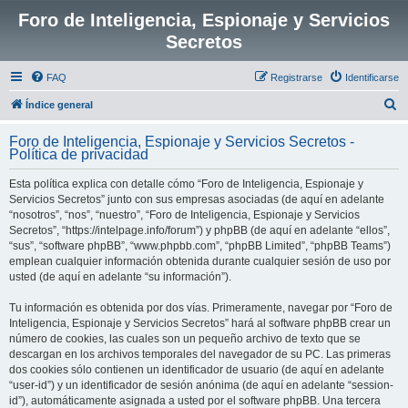
Foro de Inteligencia, Espionaje y Servicios
Secretos
FAQ
Registrarse
Identificarse
B
Índice general
u
Foro de Inteligencia, Espionaje y Servicios Secretos -
s
Política de privacidad
c
Esta política explica con detalle cómo “Foro de Inteligencia, Espionaje y
a
Servicios Secretos” junto con sus empresas asociadas (de aquí en adelante
r
“nosotros”, “nos”, “nuestro”, “Foro de Inteligencia, Espionaje y Servicios
Secretos”, “https://intelpage.info/forum”) y phpBB (de aquí en adelante “ellos”,
“sus”, “software phpBB”, “www.phpbb.com”, “phpBB Limited”, “phpBB Teams”)
emplean cualquier información obtenida durante cualquier sesión de uso por
usted (de aquí en adelante “su información”).
Tu información es obtenida por dos vías. Primeramente, navegar por “Foro de
Inteligencia, Espionaje y Servicios Secretos” hará al software phpBB crear un
número de cookies, las cuales son un pequeño archivo de texto que se
descargan en los archivos temporales del navegador de su PC. Las primeras
dos cookies sólo contienen un identificador de usuario (de aquí en adelante
“user-id”) y un identificador de sesión anónima (de aquí en adelante “session-
id”), automáticamente asignada a usted por el software phpBB. Una tercera