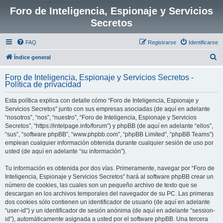
Foro de Inteligencia, Espionaje y Servicios
Secretos
FAQ
Registrarse
Identificarse
B
Índice general
u
Foro de Inteligencia, Espionaje y Servicios Secretos -
s
Política de privacidad
c
Esta política explica con detalle cómo “Foro de Inteligencia, Espionaje y
a
Servicios Secretos” junto con sus empresas asociadas (de aquí en adelante
r
“nosotros”, “nos”, “nuestro”, “Foro de Inteligencia, Espionaje y Servicios
Secretos”, “https://intelpage.info/forum”) y phpBB (de aquí en adelante “ellos”,
“sus”, “software phpBB”, “www.phpbb.com”, “phpBB Limited”, “phpBB Teams”)
emplean cualquier información obtenida durante cualquier sesión de uso por
usted (de aquí en adelante “su información”).
Tu información es obtenida por dos vías. Primeramente, navegar por “Foro de
Inteligencia, Espionaje y Servicios Secretos” hará al software phpBB crear un
número de cookies, las cuales son un pequeño archivo de texto que se
descargan en los archivos temporales del navegador de su PC. Las primeras
dos cookies sólo contienen un identificador de usuario (de aquí en adelante
“user-id”) y un identificador de sesión anónima (de aquí en adelante “session-
id”), automáticamente asignada a usted por el software phpBB. Una tercera