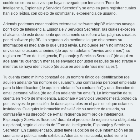
cookie se creará una vez que haya navegado por temas en “Foro de
Inteligencia, Espionaje y Servicios Secretos” y se emplea para registrar cuales
han sido leídos, con objeto de optimizar su experiencia de usuario.
Además podemos crear cookies externas al software phpBB mientras navega
por “Foro de Inteligencia, Espionaje y Servicios Secretos”, las cuales exceden
el alcance de este documento que solamente se refiere a las páginas creadas
por el software phpBB. La segunda vía mediante la que obtenemos su
información es mediante lo que usted envía. Esto puede ser, y no limitado a:
envíos como usuario anónimo (de aquí en adelante “envíos anónimos”), su
registro en “Foro de Inteligencia, Espionaje y Servicios Secretos” (de aquí en
adelante “su cuenta”) y mensajes enviados por usted después de registrarse y
mientras se haya identificado (de aquí en adelante “sus mensajes”).
Tu cuenta como mínimo constará de un nombre único de identificación (de
aquí en adelante “su nombre de usuario”), una contraseña personal empleada
para la identificación (de aquí en adelante “su contraseña”) y una dirección de
email personal válida (de aquí en adelante “su email”). La información de su
cuenta en “Foro de Inteligencia, Espionaje y Servicios Secretos” está protegida
por las leyes de protección de datos aplicables en el país en el que estamos
instalados. Cualquier información más allá de su nombre de usuario, su
contraseña y su dirección de e-mail requerida por “Foro de Inteligencia,
Espionaje y Servicios Secretos” durante el proceso de registro será obligatoria
u opcional, según el criterio de “Foro de Inteligencia, Espionaje y Servicios
Secretos”. En cualquier caso, usted tiene la opción de qué información en su
cuenta será públicamente exhibida. Además, en su cuenta, usted tiene la