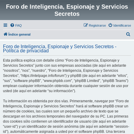
Foro de Inteligencia, Espionaje y Servicios
Secretos
FAQ
Registrarse
Identificarse
B
Índice general
u
Foro de Inteligencia, Espionaje y Servicios Secretos -
s
Política de privacidad
c
Esta política explica con detalle cómo “Foro de Inteligencia, Espionaje y
a
Servicios Secretos” junto con sus empresas asociadas (de aquí en adelante
r
“nosotros”, “nos”, “nuestro”, “Foro de Inteligencia, Espionaje y Servicios
Secretos”, “https://intelpage.info/forum”) y phpBB (de aquí en adelante “ellos”,
“sus”, “software phpBB”, “www.phpbb.com”, “phpBB Limited”, “phpBB Teams”)
emplean cualquier información obtenida durante cualquier sesión de uso por
usted (de aquí en adelante “su información”).
Tu información es obtenida por dos vías. Primeramente, navegar por “Foro de
Inteligencia, Espionaje y Servicios Secretos” hará al software phpBB crear un
número de cookies, las cuales son un pequeño archivo de texto que se
descargan en los archivos temporales del navegador de su PC. Las primeras
dos cookies sólo contienen un identificador de usuario (de aquí en adelante
“user-id”) y un identificador de sesión anónima (de aquí en adelante “session-
id”), automáticamente asignada a usted por el software phpBB. Una tercera