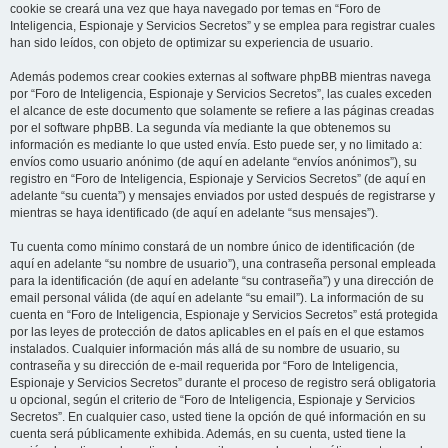
cookie se creará una vez que haya navegado por temas en “Foro de
Inteligencia, Espionaje y Servicios Secretos” y se emplea para registrar cuales
han sido leídos, con objeto de optimizar su experiencia de usuario.
Además podemos crear cookies externas al software phpBB mientras navega
por “Foro de Inteligencia, Espionaje y Servicios Secretos”, las cuales exceden
el alcance de este documento que solamente se refiere a las páginas creadas
por el software phpBB. La segunda vía mediante la que obtenemos su
información es mediante lo que usted envía. Esto puede ser, y no limitado a:
envíos como usuario anónimo (de aquí en adelante “envíos anónimos”), su
registro en “Foro de Inteligencia, Espionaje y Servicios Secretos” (de aquí en
adelante “su cuenta”) y mensajes enviados por usted después de registrarse y
mientras se haya identificado (de aquí en adelante “sus mensajes”).
Tu cuenta como mínimo constará de un nombre único de identificación (de
aquí en adelante “su nombre de usuario”), una contraseña personal empleada
para la identificación (de aquí en adelante “su contraseña”) y una dirección de
email personal válida (de aquí en adelante “su email”). La información de su
cuenta en “Foro de Inteligencia, Espionaje y Servicios Secretos” está protegida
por las leyes de protección de datos aplicables en el país en el que estamos
instalados. Cualquier información más allá de su nombre de usuario, su
contraseña y su dirección de e-mail requerida por “Foro de Inteligencia,
Espionaje y Servicios Secretos” durante el proceso de registro será obligatoria
u opcional, según el criterio de “Foro de Inteligencia, Espionaje y Servicios
Secretos”. En cualquier caso, usted tiene la opción de qué información en su
cuenta será públicamente exhibida. Además, en su cuenta, usted tiene la