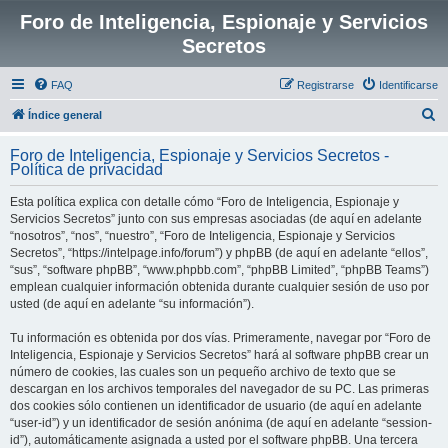
Foro de Inteligencia, Espionaje y Servicios
Secretos
FAQ
Registrarse
Identificarse
B
Índice general
u
Foro de Inteligencia, Espionaje y Servicios Secretos -
s
Política de privacidad
c
Esta política explica con detalle cómo “Foro de Inteligencia, Espionaje y
a
Servicios Secretos” junto con sus empresas asociadas (de aquí en adelante
r
“nosotros”, “nos”, “nuestro”, “Foro de Inteligencia, Espionaje y Servicios
Secretos”, “https://intelpage.info/forum”) y phpBB (de aquí en adelante “ellos”,
“sus”, “software phpBB”, “www.phpbb.com”, “phpBB Limited”, “phpBB Teams”)
emplean cualquier información obtenida durante cualquier sesión de uso por
usted (de aquí en adelante “su información”).
Tu información es obtenida por dos vías. Primeramente, navegar por “Foro de
Inteligencia, Espionaje y Servicios Secretos” hará al software phpBB crear un
número de cookies, las cuales son un pequeño archivo de texto que se
descargan en los archivos temporales del navegador de su PC. Las primeras
dos cookies sólo contienen un identificador de usuario (de aquí en adelante
“user-id”) y un identificador de sesión anónima (de aquí en adelante “session-
id”), automáticamente asignada a usted por el software phpBB. Una tercera