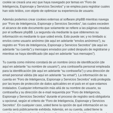
cookie se creará una vez que haya navegado por temas en “Foro de
Inteligencia, Espionaje y Servicios Secretos” y se emplea para registrar cuales
han sido leídos, con objeto de optimizar su experiencia de usuario.
Además podemos crear cookies externas al software phpBB mientras navega
por “Foro de Inteligencia, Espionaje y Servicios Secretos”, las cuales exceden
el alcance de este documento que solamente se refiere a las páginas creadas
por el software phpBB. La segunda vía mediante la que obtenemos su
información es mediante lo que usted envía. Esto puede ser, y no limitado a:
envíos como usuario anónimo (de aquí en adelante “envíos anónimos”), su
registro en “Foro de Inteligencia, Espionaje y Servicios Secretos” (de aquí en
adelante “su cuenta”) y mensajes enviados por usted después de registrarse y
mientras se haya identificado (de aquí en adelante “sus mensajes”).
Tu cuenta como mínimo constará de un nombre único de identificación (de
aquí en adelante “su nombre de usuario”), una contraseña personal empleada
para la identificación (de aquí en adelante “su contraseña”) y una dirección de
email personal válida (de aquí en adelante “su email”). La información de su
cuenta en “Foro de Inteligencia, Espionaje y Servicios Secretos” está protegida
por las leyes de protección de datos aplicables en el país en el que estamos
instalados. Cualquier información más allá de su nombre de usuario, su
contraseña y su dirección de e-mail requerida por “Foro de Inteligencia,
Espionaje y Servicios Secretos” durante el proceso de registro será obligatoria
u opcional, según el criterio de “Foro de Inteligencia, Espionaje y Servicios
Secretos”. En cualquier caso, usted tiene la opción de qué información en su
cuenta será públicamente exhibida. Además, en su cuenta, usted tiene la