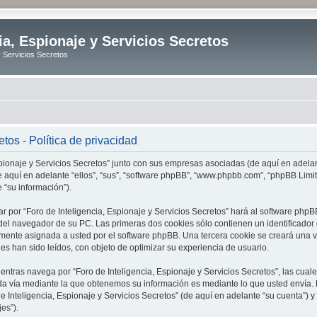
ia, Espionaje y Servicios Secretos
y Servicios Secretos
tos - Política de privacidad
spionaje y Servicios Secretos” junto con sus empresas asociadas (de aquí en adelant
 (de aquí en adelante “ellos”, “sus”, “software phpBB”, “www.phpbb.com”, “phpBB L
 “su información”).
r por “Foro de Inteligencia, Espionaje y Servicios Secretos” hará al software ph
el navegador de su PC. Las primeras dos cookies sólo contienen un identificador de
amente asignada a usted por el software phpBB. Una tercera cookie se creará una 
es han sido leídos, con objeto de optimizar su experiencia de usuario.
tras navega por “Foro de Inteligencia, Espionaje y Servicios Secretos”, las cua
da vía mediante la que obtenemos su información es mediante lo que usted envía. 
de Inteligencia, Espionaje y Servicios Secretos” (de aquí en adelante “su cuenta”)
es”).