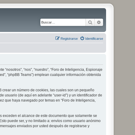
Buscar
Búsqueda avanza
Registrarse
Identificarse
e “nosotros”, “nos”, “nuestro”, “Foro de Inteligencia, Espionaje
imited”, “phpBB Teams”) emplean cualquier información obtenida
pBB crear un número de cookies, las cuales son un pequeño
 usuario (de aquí en adelante “user-id”) y un identificador de
vez que haya navegado por temas en “Foro de Inteligencia,
les exceden el alcance de este documento que solamente se
Esto puede ser, y no limitado a: envíos como usuario anónimo
 y mensajes enviados por usted después de registrarse y