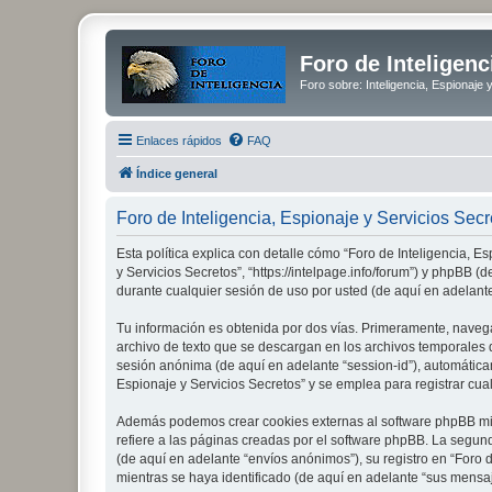
Foro de Inteligenc
Foro sobre: Inteligencia, Espionaje 
Enlaces rápidos
FAQ
Índice general
Foro de Inteligencia, Espionaje y Servicios Secre
Esta política explica con detalle cómo “Foro de Inteligencia, E
y Servicios Secretos”, “https://intelpage.info/forum”) y phpBB
durante cualquier sesión de uso por usted (de aquí en adelante
Tu información es obtenida por dos vías. Primeramente, navega
archivo de texto que se descargan en los archivos temporales d
sesión anónima (de aquí en adelante “session-id”), automátic
Espionaje y Servicios Secretos” y se emplea para registrar cual
Además podemos crear cookies externas al software phpBB mien
refiere a las páginas creadas por el software phpBB. La segun
(de aquí en adelante “envíos anónimos”), su registro en “Foro 
mientras se haya identificado (de aquí en adelante “sus mensaj