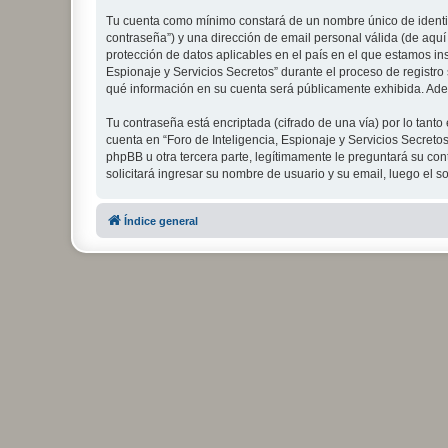
Tu cuenta como mínimo constará de un nombre único de identifi
contraseña”) y una dirección de email personal válida (de aquí 
protección de datos aplicables en el país en el que estamos in
Espionaje y Servicios Secretos” durante el proceso de registro s
qué información en su cuenta será públicamente exhibida. Adem
Tu contraseña está encriptada (cifrado de una vía) por lo tan
cuenta en “Foro de Inteligencia, Espionaje y Servicios Secreto
phpBB u otra tercera parte, legítimamente le preguntará su cont
solicitará ingresar su nombre de usuario y su email, luego el
Índice general