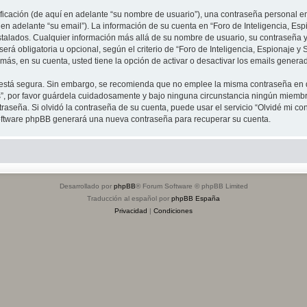
cación (de aquí en adelante “su nombre de usuario”), una contraseña personal emp
en adelante “su email”). La información de su cuenta en “Foro de Inteligencia, Espi
stalados. Cualquier información más allá de su nombre de usuario, su contraseña y 
erá obligatoria u opcional, según el criterio de “Foro de Inteligencia, Espionaje y 
ás, en su cuenta, usted tiene la opción de activar o desactivar los emails gener
to está segura. Sin embargo, se recomienda que no emplee la misma contraseña en 
s”, por favor guárdela cuidadosamente y bajo ninguna circunstancia ningún miembro
raseña. Si olvidó la contraseña de su cuenta, puede usar el servicio “Olvidé mi co
 software phpBB generará una nueva contraseña para recuperar su cuenta.
Desarrollado por
phpBB
® Forum Software © phpBB Limited
Traducción al español por
phpBB España
Privacidad
|
Condiciones