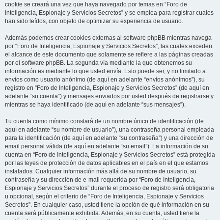
cookie se creará una vez que haya navegado por temas en “Foro de
Inteligencia, Espionaje y Servicios Secretos” y se emplea para registrar cuales
han sido leídos, con objeto de optimizar su experiencia de usuario.
Además podemos crear cookies externas al software phpBB mientras navega
por “Foro de Inteligencia, Espionaje y Servicios Secretos”, las cuales exceden
el alcance de este documento que solamente se refiere a las páginas creadas
por el software phpBB. La segunda vía mediante la que obtenemos su
información es mediante lo que usted envía. Esto puede ser, y no limitado a:
envíos como usuario anónimo (de aquí en adelante “envíos anónimos”), su
registro en “Foro de Inteligencia, Espionaje y Servicios Secretos” (de aquí en
adelante “su cuenta”) y mensajes enviados por usted después de registrarse y
mientras se haya identificado (de aquí en adelante “sus mensajes”).
Tu cuenta como mínimo constará de un nombre único de identificación (de
aquí en adelante “su nombre de usuario”), una contraseña personal empleada
para la identificación (de aquí en adelante “su contraseña”) y una dirección de
email personal válida (de aquí en adelante “su email”). La información de su
cuenta en “Foro de Inteligencia, Espionaje y Servicios Secretos” está protegida
por las leyes de protección de datos aplicables en el país en el que estamos
instalados. Cualquier información más allá de su nombre de usuario, su
contraseña y su dirección de e-mail requerida por “Foro de Inteligencia,
Espionaje y Servicios Secretos” durante el proceso de registro será obligatoria
u opcional, según el criterio de “Foro de Inteligencia, Espionaje y Servicios
Secretos”. En cualquier caso, usted tiene la opción de qué información en su
cuenta será públicamente exhibida. Además, en su cuenta, usted tiene la