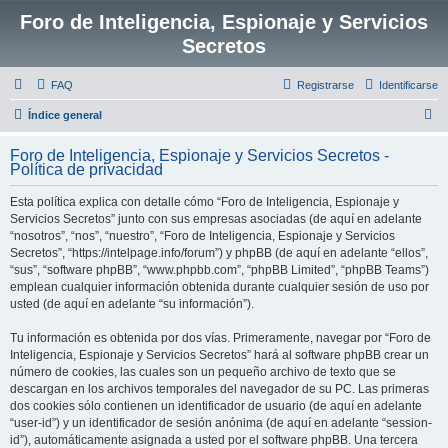
Foro de Inteligencia, Espionaje y Servicios
Secretos
FAQ
Registrarse
Identificarse
B
Índice general
u
Foro de Inteligencia, Espionaje y Servicios Secretos -
s
Política de privacidad
c
Esta política explica con detalle cómo “Foro de Inteligencia, Espionaje y
a
Servicios Secretos” junto con sus empresas asociadas (de aquí en adelante
r
“nosotros”, “nos”, “nuestro”, “Foro de Inteligencia, Espionaje y Servicios
Secretos”, “https://intelpage.info/forum”) y phpBB (de aquí en adelante “ellos”,
“sus”, “software phpBB”, “www.phpbb.com”, “phpBB Limited”, “phpBB Teams”)
emplean cualquier información obtenida durante cualquier sesión de uso por
usted (de aquí en adelante “su información”).
Tu información es obtenida por dos vías. Primeramente, navegar por “Foro de
Inteligencia, Espionaje y Servicios Secretos” hará al software phpBB crear un
número de cookies, las cuales son un pequeño archivo de texto que se
descargan en los archivos temporales del navegador de su PC. Las primeras
dos cookies sólo contienen un identificador de usuario (de aquí en adelante
“user-id”) y un identificador de sesión anónima (de aquí en adelante “session-
id”), automáticamente asignada a usted por el software phpBB. Una tercera