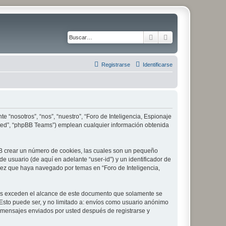
Buscar
Búsqueda avanza
Registrarse
Identificarse
e “nosotros”, “nos”, “nuestro”, “Foro de Inteligencia, Espionaje
imited”, “phpBB Teams”) emplean cualquier información obtenida
pBB crear un número de cookies, las cuales son un pequeño
 usuario (de aquí en adelante “user-id”) y un identificador de
vez que haya navegado por temas en “Foro de Inteligencia,
les exceden el alcance de este documento que solamente se
Esto puede ser, y no limitado a: envíos como usuario anónimo
 y mensajes enviados por usted después de registrarse y