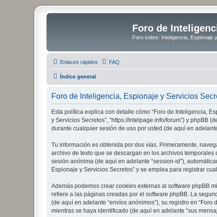
Foro de Inteligenc
Foro sobre: Inteligencia, Espionaje 
Enlaces rápidos
FAQ
Índice general
Foro de Inteligencia, Espionaje y Servicios Secre
Esta política explica con detalle cómo “Foro de Inteligencia, E
y Servicios Secretos”, “https://intelpage.info/forum”) y phpBB
durante cualquier sesión de uso por usted (de aquí en adelante
Tu información es obtenida por dos vías. Primeramente, navega
archivo de texto que se descargan en los archivos temporales d
sesión anónima (de aquí en adelante “session-id”), automátic
Espionaje y Servicios Secretos” y se emplea para registrar cual
Además podemos crear cookies externas al software phpBB mien
refiere a las páginas creadas por el software phpBB. La segun
(de aquí en adelante “envíos anónimos”), su registro en “Foro 
mientras se haya identificado (de aquí en adelante “sus mensaj