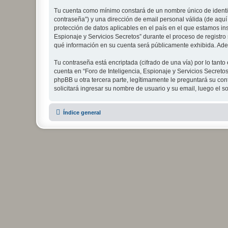
Tu cuenta como mínimo constará de un nombre único de identifi
contraseña”) y una dirección de email personal válida (de aquí 
protección de datos aplicables en el país en el que estamos in
Espionaje y Servicios Secretos” durante el proceso de registro s
qué información en su cuenta será públicamente exhibida. Adem
Tu contraseña está encriptada (cifrado de una vía) por lo tan
cuenta en “Foro de Inteligencia, Espionaje y Servicios Secreto
phpBB u otra tercera parte, legítimamente le preguntará su cont
solicitará ingresar su nombre de usuario y su email, luego el
Índice general