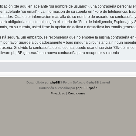
cación (de aquí en adelante “su nombre de usuario”), una contraseña personal emp
en adelante “su email”). La información de su cuenta en “Foro de Inteligencia, Espi
stalados. Cualquier información más allá de su nombre de usuario, su contraseña y 
erá obligatoria u opcional, según el criterio de “Foro de Inteligencia, Espionaje y 
ás, en su cuenta, usted tiene la opción de activar o desactivar los emails gener
to está segura. Sin embargo, se recomienda que no emplee la misma contraseña en 
s”, por favor guárdela cuidadosamente y bajo ninguna circunstancia ningún miembro
raseña. Si olvidó la contraseña de su cuenta, puede usar el servicio “Olvidé mi co
 software phpBB generará una nueva contraseña para recuperar su cuenta.
Desarrollado por
phpBB
® Forum Software © phpBB Limited
Traducción al español por
phpBB España
Privacidad
|
Condiciones