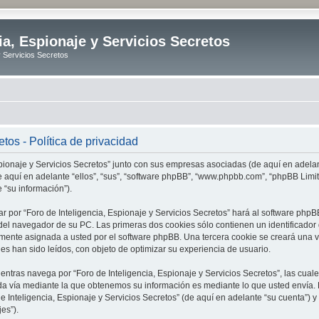
ia, Espionaje y Servicios Secretos
y Servicios Secretos
tos - Política de privacidad
spionaje y Servicios Secretos” junto con sus empresas asociadas (de aquí en adelant
 (de aquí en adelante “ellos”, “sus”, “software phpBB”, “www.phpbb.com”, “phpBB L
 “su información”).
r por “Foro de Inteligencia, Espionaje y Servicios Secretos” hará al software ph
el navegador de su PC. Las primeras dos cookies sólo contienen un identificador de
amente asignada a usted por el software phpBB. Una tercera cookie se creará una 
es han sido leídos, con objeto de optimizar su experiencia de usuario.
tras navega por “Foro de Inteligencia, Espionaje y Servicios Secretos”, las cua
da vía mediante la que obtenemos su información es mediante lo que usted envía. 
de Inteligencia, Espionaje y Servicios Secretos” (de aquí en adelante “su cuenta”)
es”).