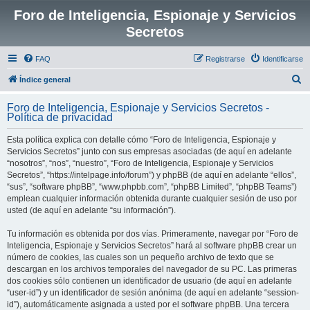
Foro de Inteligencia, Espionaje y Servicios
Secretos
FAQ
Registrarse
Identificarse
B
Índice general
u
Foro de Inteligencia, Espionaje y Servicios Secretos -
s
Política de privacidad
c
Esta política explica con detalle cómo “Foro de Inteligencia, Espionaje y
a
Servicios Secretos” junto con sus empresas asociadas (de aquí en adelante
r
“nosotros”, “nos”, “nuestro”, “Foro de Inteligencia, Espionaje y Servicios
Secretos”, “https://intelpage.info/forum”) y phpBB (de aquí en adelante “ellos”,
“sus”, “software phpBB”, “www.phpbb.com”, “phpBB Limited”, “phpBB Teams”)
emplean cualquier información obtenida durante cualquier sesión de uso por
usted (de aquí en adelante “su información”).
Tu información es obtenida por dos vías. Primeramente, navegar por “Foro de
Inteligencia, Espionaje y Servicios Secretos” hará al software phpBB crear un
número de cookies, las cuales son un pequeño archivo de texto que se
descargan en los archivos temporales del navegador de su PC. Las primeras
dos cookies sólo contienen un identificador de usuario (de aquí en adelante
“user-id”) y un identificador de sesión anónima (de aquí en adelante “session-
id”), automáticamente asignada a usted por el software phpBB. Una tercera