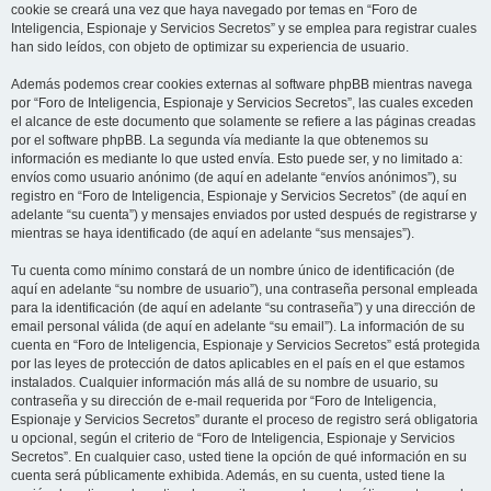
cookie se creará una vez que haya navegado por temas en “Foro de
Inteligencia, Espionaje y Servicios Secretos” y se emplea para registrar cuales
han sido leídos, con objeto de optimizar su experiencia de usuario.
Además podemos crear cookies externas al software phpBB mientras navega
por “Foro de Inteligencia, Espionaje y Servicios Secretos”, las cuales exceden
el alcance de este documento que solamente se refiere a las páginas creadas
por el software phpBB. La segunda vía mediante la que obtenemos su
información es mediante lo que usted envía. Esto puede ser, y no limitado a:
envíos como usuario anónimo (de aquí en adelante “envíos anónimos”), su
registro en “Foro de Inteligencia, Espionaje y Servicios Secretos” (de aquí en
adelante “su cuenta”) y mensajes enviados por usted después de registrarse y
mientras se haya identificado (de aquí en adelante “sus mensajes”).
Tu cuenta como mínimo constará de un nombre único de identificación (de
aquí en adelante “su nombre de usuario”), una contraseña personal empleada
para la identificación (de aquí en adelante “su contraseña”) y una dirección de
email personal válida (de aquí en adelante “su email”). La información de su
cuenta en “Foro de Inteligencia, Espionaje y Servicios Secretos” está protegida
por las leyes de protección de datos aplicables en el país en el que estamos
instalados. Cualquier información más allá de su nombre de usuario, su
contraseña y su dirección de e-mail requerida por “Foro de Inteligencia,
Espionaje y Servicios Secretos” durante el proceso de registro será obligatoria
u opcional, según el criterio de “Foro de Inteligencia, Espionaje y Servicios
Secretos”. En cualquier caso, usted tiene la opción de qué información en su
cuenta será públicamente exhibida. Además, en su cuenta, usted tiene la