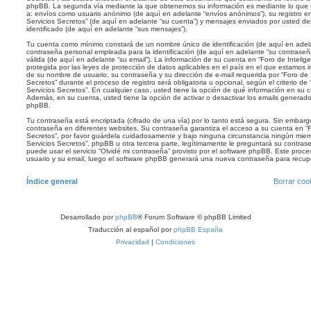
phpBB. La segunda vía mediante la que obtenemos su información es mediante lo que us
a: envíos como usuario anónimo (de aquí en adelante “envíos anónimos”), su registro en 
Servicios Secretos” (de aquí en adelante “su cuenta”) y mensajes enviados por usted de
identificado (de aquí en adelante “sus mensajes”).
Tu cuenta como mínimo constará de un nombre único de identificación (de aquí en adel
contraseña personal empleada para la identificación (de aquí en adelante “su contraseña
válida (de aquí en adelante “su email”). La información de su cuenta en “Foro de Intelige
protegida por las leyes de protección de datos aplicables en el país en el que estamos i
de su nombre de usuario, su contraseña y su dirección de e-mail requerida por “Foro de I
Secretos” durante el proceso de registro será obligatoria u opcional, según el criterio de 
Servicios Secretos”. En cualquier caso, usted tiene la opción de qué información en su 
Además, en su cuenta, usted tiene la opción de activar o desactivar los emails generad
phpBB.
Tu contraseña está encriptada (cifrado de una vía) por lo tanto está segura. Sin emba
contraseña en diferentes websites. Su contraseña garantiza el acceso a su cuenta en “Fo
Secretos”, por favor guárdela cuidadosamente y bajo ninguna circunstancia ningún miemb
Servicios Secretos”, phpBB u otra tercera parte, legítimamente le preguntará su contrase
puede usar el servicio “Olvidé mi contraseña” provisto por el software phpBB. Este proces
usuario y su email, luego el software phpBB generará una nueva contraseña para recup
Índice general
Borrar coo
Desarrollado por
phpBB
® Forum Software © phpBB Limited
Traducción al español por
phpBB España
Privacidad
|
Condiciones