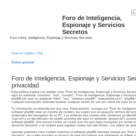
Foro de Inteligencia,
Espionaje y Servicios
Secretos
Foro sobre: Inteligencia, Espionaje y Servicios Secretos
Enlaces rápidos
FAQ
Índice general
Foro de Inteligencia, Espionaje y Servicios Sec
privacidad
Esta política explica con detalle cómo “Foro de Inteligencia, Espionaje y Servicios Secr
aquí en adelante “nosotros”, “nos”, “nuestro”, “Foro de Inteligencia, Espionaje y Servicios 
phpBB (de aquí en adelante “ellos”, “sus”, “software phpBB”, “www.phpbb.com”, “phpBB
cualquier información obtenida durante cualquier sesión de uso por usted (de aquí en ad
Tu información es obtenida por dos vías. Primeramente, navegar por “Foro de Inteligenci
software phpBB crear un número de cookies, las cuales son un pequeño archivo de text
temporales del navegador de su PC. Las primeras dos cookies sólo contienen un identif
“user-id”) y un identificador de sesión anónima (de aquí en adelante “session-id”), auto
software phpBB. Una tercera cookie se creará una vez que haya navegado por temas en 
Servicios Secretos” y se emplea para registrar cuales han sido leídos, con objeto de opti
Además podemos crear cookies externas al software phpBB mientras navega por “Foro de
Secretos”, las cuales exceden el alcance de este documento que solamente se refiere a 