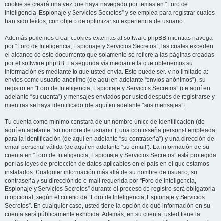
cookie se creará una vez que haya navegado por temas en “Foro de
Inteligencia, Espionaje y Servicios Secretos” y se emplea para registrar cuales
han sido leídos, con objeto de optimizar su experiencia de usuario.
Además podemos crear cookies externas al software phpBB mientras navega
por “Foro de Inteligencia, Espionaje y Servicios Secretos”, las cuales exceden
el alcance de este documento que solamente se refiere a las páginas creadas
por el software phpBB. La segunda vía mediante la que obtenemos su
información es mediante lo que usted envía. Esto puede ser, y no limitado a:
envíos como usuario anónimo (de aquí en adelante “envíos anónimos”), su
registro en “Foro de Inteligencia, Espionaje y Servicios Secretos” (de aquí en
adelante “su cuenta”) y mensajes enviados por usted después de registrarse y
mientras se haya identificado (de aquí en adelante “sus mensajes”).
Tu cuenta como mínimo constará de un nombre único de identificación (de
aquí en adelante “su nombre de usuario”), una contraseña personal empleada
para la identificación (de aquí en adelante “su contraseña”) y una dirección de
email personal válida (de aquí en adelante “su email”). La información de su
cuenta en “Foro de Inteligencia, Espionaje y Servicios Secretos” está protegida
por las leyes de protección de datos aplicables en el país en el que estamos
instalados. Cualquier información más allá de su nombre de usuario, su
contraseña y su dirección de e-mail requerida por “Foro de Inteligencia,
Espionaje y Servicios Secretos” durante el proceso de registro será obligatoria
u opcional, según el criterio de “Foro de Inteligencia, Espionaje y Servicios
Secretos”. En cualquier caso, usted tiene la opción de qué información en su
cuenta será públicamente exhibida. Además, en su cuenta, usted tiene la