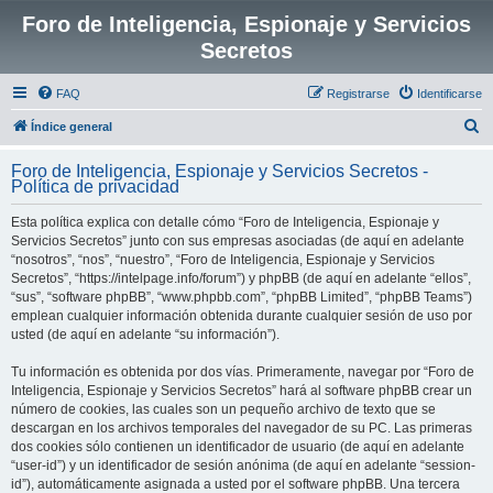
Foro de Inteligencia, Espionaje y Servicios
Secretos
FAQ
Registrarse
Identificarse
B
Índice general
u
Foro de Inteligencia, Espionaje y Servicios Secretos -
s
Política de privacidad
c
Esta política explica con detalle cómo “Foro de Inteligencia, Espionaje y
a
Servicios Secretos” junto con sus empresas asociadas (de aquí en adelante
r
“nosotros”, “nos”, “nuestro”, “Foro de Inteligencia, Espionaje y Servicios
Secretos”, “https://intelpage.info/forum”) y phpBB (de aquí en adelante “ellos”,
“sus”, “software phpBB”, “www.phpbb.com”, “phpBB Limited”, “phpBB Teams”)
emplean cualquier información obtenida durante cualquier sesión de uso por
usted (de aquí en adelante “su información”).
Tu información es obtenida por dos vías. Primeramente, navegar por “Foro de
Inteligencia, Espionaje y Servicios Secretos” hará al software phpBB crear un
número de cookies, las cuales son un pequeño archivo de texto que se
descargan en los archivos temporales del navegador de su PC. Las primeras
dos cookies sólo contienen un identificador de usuario (de aquí en adelante
“user-id”) y un identificador de sesión anónima (de aquí en adelante “session-
id”), automáticamente asignada a usted por el software phpBB. Una tercera