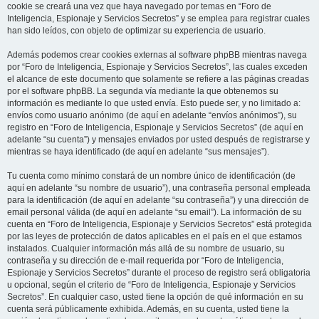
cookie se creará una vez que haya navegado por temas en “Foro de
Inteligencia, Espionaje y Servicios Secretos” y se emplea para registrar cuales
han sido leídos, con objeto de optimizar su experiencia de usuario.
Además podemos crear cookies externas al software phpBB mientras navega
por “Foro de Inteligencia, Espionaje y Servicios Secretos”, las cuales exceden
el alcance de este documento que solamente se refiere a las páginas creadas
por el software phpBB. La segunda vía mediante la que obtenemos su
información es mediante lo que usted envía. Esto puede ser, y no limitado a:
envíos como usuario anónimo (de aquí en adelante “envíos anónimos”), su
registro en “Foro de Inteligencia, Espionaje y Servicios Secretos” (de aquí en
adelante “su cuenta”) y mensajes enviados por usted después de registrarse y
mientras se haya identificado (de aquí en adelante “sus mensajes”).
Tu cuenta como mínimo constará de un nombre único de identificación (de
aquí en adelante “su nombre de usuario”), una contraseña personal empleada
para la identificación (de aquí en adelante “su contraseña”) y una dirección de
email personal válida (de aquí en adelante “su email”). La información de su
cuenta en “Foro de Inteligencia, Espionaje y Servicios Secretos” está protegida
por las leyes de protección de datos aplicables en el país en el que estamos
instalados. Cualquier información más allá de su nombre de usuario, su
contraseña y su dirección de e-mail requerida por “Foro de Inteligencia,
Espionaje y Servicios Secretos” durante el proceso de registro será obligatoria
u opcional, según el criterio de “Foro de Inteligencia, Espionaje y Servicios
Secretos”. En cualquier caso, usted tiene la opción de qué información en su
cuenta será públicamente exhibida. Además, en su cuenta, usted tiene la