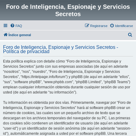
Foro de Inteligencia, Espionaje y Servicios
Secretos
FAQ
Registrarse
Identificarse
B
Índice general
u
Foro de Inteligencia, Espionaje y Servicios Secretos -
s
Política de privacidad
c
Esta política explica con detalle cómo “Foro de Inteligencia, Espionaje y
a
Servicios Secretos” junto con sus empresas asociadas (de aquí en adelante
r
“nosotros”, “nos”, “nuestro”, “Foro de Inteligencia, Espionaje y Servicios
Secretos”, “https://intelpage.info/forum”) y phpBB (de aquí en adelante “ellos”,
“sus”, “software phpBB”, “www.phpbb.com”, “phpBB Limited”, “phpBB Teams”)
emplean cualquier información obtenida durante cualquier sesión de uso por
usted (de aquí en adelante “su información”).
Tu información es obtenida por dos vías. Primeramente, navegar por “Foro de
Inteligencia, Espionaje y Servicios Secretos” hará al software phpBB crear un
número de cookies, las cuales son un pequeño archivo de texto que se
descargan en los archivos temporales del navegador de su PC. Las primeras
dos cookies sólo contienen un identificador de usuario (de aquí en adelante
“user-id”) y un identificador de sesión anónima (de aquí en adelante “session-
id”), automáticamente asignada a usted por el software phpBB. Una tercera