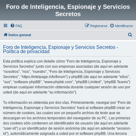
Foro de Inteligencia, Espionaje y Servicios
Secretos
FAQ
Registrarse
Identificarse
B
Índice general
u
Foro de Inteligencia, Espionaje y Servicios Secretos -
s
Política de privacidad
c
Esta política explica con detalle cómo “Foro de Inteligencia, Espionaje y
a
Servicios Secretos” junto con sus empresas asociadas (de aquí en adelante
r
“nosotros”, “nos”, “nuestro”, “Foro de Inteligencia, Espionaje y Servicios
Secretos”, “https://intelpage.info/forum”) y phpBB (de aquí en adelante “ellos”,
“sus”, “software phpBB”, “www.phpbb.com”, “phpBB Limited”, “phpBB Teams”)
emplean cualquier información obtenida durante cualquier sesión de uso por
usted (de aquí en adelante “su información”).
Tu información es obtenida por dos vías. Primeramente, navegar por “Foro de
Inteligencia, Espionaje y Servicios Secretos” hará al software phpBB crear un
número de cookies, las cuales son un pequeño archivo de texto que se
descargan en los archivos temporales del navegador de su PC. Las primeras
dos cookies sólo contienen un identificador de usuario (de aquí en adelante
“user-id”) y un identificador de sesión anónima (de aquí en adelante “session-
id”), automáticamente asignada a usted por el software phpBB. Una tercera