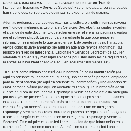
cookie se creará una vez que haya navegado por temas en “Foro de
Inteligencia, Espionaje y Servicios Secretos” y se emplea para registrar cuales
han sido leídos, con objeto de optimizar su experiencia de usuario.
Además podemos crear cookies externas al software phpBB mientras navega
por “Foro de Inteligencia, Espionaje y Servicios Secretos”, las cuales exceden
el alcance de este documento que solamente se refiere a las páginas creadas
por el software phpBB. La segunda vía mediante la que obtenemos su
información es mediante lo que usted envía. Esto puede ser, y no limitado a:
envíos como usuario anónimo (de aquí en adelante “envíos anónimos”), su
registro en “Foro de Inteligencia, Espionaje y Servicios Secretos” (de aquí en
adelante “su cuenta”) y mensajes enviados por usted después de registrarse y
mientras se haya identificado (de aquí en adelante “sus mensajes”).
Tu cuenta como mínimo constará de un nombre único de identificación (de
aquí en adelante “su nombre de usuario”), una contraseña personal empleada
para la identificación (de aquí en adelante “su contraseña”) y una dirección de
email personal válida (de aquí en adelante “su email”). La información de su
cuenta en “Foro de Inteligencia, Espionaje y Servicios Secretos” está protegida
por las leyes de protección de datos aplicables en el país en el que estamos
instalados. Cualquier información más allá de su nombre de usuario, su
contraseña y su dirección de e-mail requerida por “Foro de Inteligencia,
Espionaje y Servicios Secretos” durante el proceso de registro será obligatoria
u opcional, según el criterio de “Foro de Inteligencia, Espionaje y Servicios
Secretos”. En cualquier caso, usted tiene la opción de qué información en su
cuenta será públicamente exhibida. Además, en su cuenta, usted tiene la