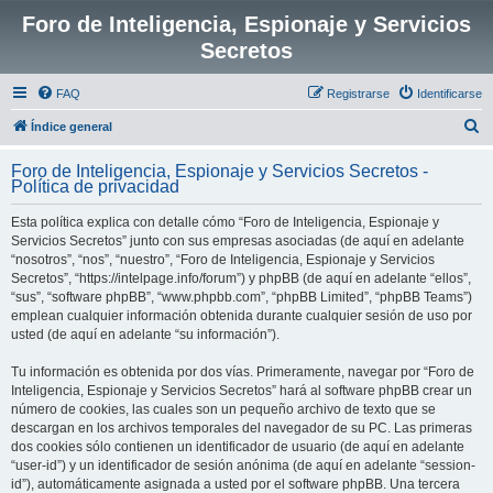
Foro de Inteligencia, Espionaje y Servicios
Secretos
FAQ
Registrarse
Identificarse
B
Índice general
u
Foro de Inteligencia, Espionaje y Servicios Secretos -
s
Política de privacidad
c
Esta política explica con detalle cómo “Foro de Inteligencia, Espionaje y
a
Servicios Secretos” junto con sus empresas asociadas (de aquí en adelante
r
“nosotros”, “nos”, “nuestro”, “Foro de Inteligencia, Espionaje y Servicios
Secretos”, “https://intelpage.info/forum”) y phpBB (de aquí en adelante “ellos”,
“sus”, “software phpBB”, “www.phpbb.com”, “phpBB Limited”, “phpBB Teams”)
emplean cualquier información obtenida durante cualquier sesión de uso por
usted (de aquí en adelante “su información”).
Tu información es obtenida por dos vías. Primeramente, navegar por “Foro de
Inteligencia, Espionaje y Servicios Secretos” hará al software phpBB crear un
número de cookies, las cuales son un pequeño archivo de texto que se
descargan en los archivos temporales del navegador de su PC. Las primeras
dos cookies sólo contienen un identificador de usuario (de aquí en adelante
“user-id”) y un identificador de sesión anónima (de aquí en adelante “session-
id”), automáticamente asignada a usted por el software phpBB. Una tercera