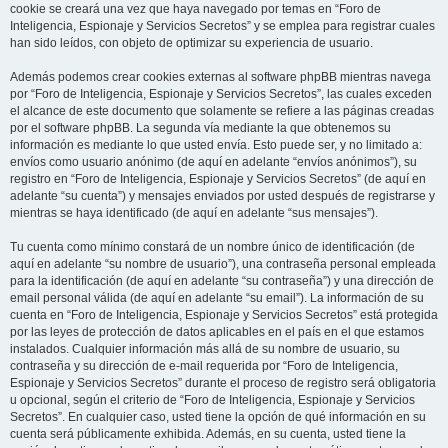
cookie se creará una vez que haya navegado por temas en “Foro de
Inteligencia, Espionaje y Servicios Secretos” y se emplea para registrar cuales
han sido leídos, con objeto de optimizar su experiencia de usuario.
Además podemos crear cookies externas al software phpBB mientras navega
por “Foro de Inteligencia, Espionaje y Servicios Secretos”, las cuales exceden
el alcance de este documento que solamente se refiere a las páginas creadas
por el software phpBB. La segunda vía mediante la que obtenemos su
información es mediante lo que usted envía. Esto puede ser, y no limitado a:
envíos como usuario anónimo (de aquí en adelante “envíos anónimos”), su
registro en “Foro de Inteligencia, Espionaje y Servicios Secretos” (de aquí en
adelante “su cuenta”) y mensajes enviados por usted después de registrarse y
mientras se haya identificado (de aquí en adelante “sus mensajes”).
Tu cuenta como mínimo constará de un nombre único de identificación (de
aquí en adelante “su nombre de usuario”), una contraseña personal empleada
para la identificación (de aquí en adelante “su contraseña”) y una dirección de
email personal válida (de aquí en adelante “su email”). La información de su
cuenta en “Foro de Inteligencia, Espionaje y Servicios Secretos” está protegida
por las leyes de protección de datos aplicables en el país en el que estamos
instalados. Cualquier información más allá de su nombre de usuario, su
contraseña y su dirección de e-mail requerida por “Foro de Inteligencia,
Espionaje y Servicios Secretos” durante el proceso de registro será obligatoria
u opcional, según el criterio de “Foro de Inteligencia, Espionaje y Servicios
Secretos”. En cualquier caso, usted tiene la opción de qué información en su
cuenta será públicamente exhibida. Además, en su cuenta, usted tiene la