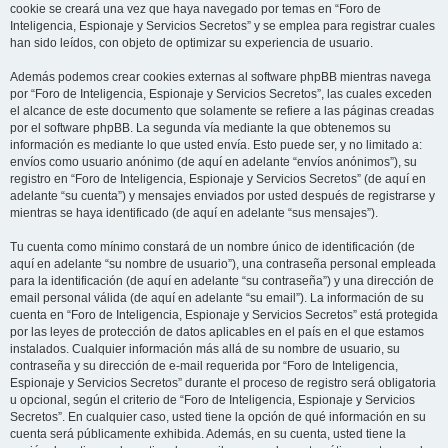
cookie se creará una vez que haya navegado por temas en “Foro de
Inteligencia, Espionaje y Servicios Secretos” y se emplea para registrar cuales
han sido leídos, con objeto de optimizar su experiencia de usuario.
Además podemos crear cookies externas al software phpBB mientras navega
por “Foro de Inteligencia, Espionaje y Servicios Secretos”, las cuales exceden
el alcance de este documento que solamente se refiere a las páginas creadas
por el software phpBB. La segunda vía mediante la que obtenemos su
información es mediante lo que usted envía. Esto puede ser, y no limitado a:
envíos como usuario anónimo (de aquí en adelante “envíos anónimos”), su
registro en “Foro de Inteligencia, Espionaje y Servicios Secretos” (de aquí en
adelante “su cuenta”) y mensajes enviados por usted después de registrarse y
mientras se haya identificado (de aquí en adelante “sus mensajes”).
Tu cuenta como mínimo constará de un nombre único de identificación (de
aquí en adelante “su nombre de usuario”), una contraseña personal empleada
para la identificación (de aquí en adelante “su contraseña”) y una dirección de
email personal válida (de aquí en adelante “su email”). La información de su
cuenta en “Foro de Inteligencia, Espionaje y Servicios Secretos” está protegida
por las leyes de protección de datos aplicables en el país en el que estamos
instalados. Cualquier información más allá de su nombre de usuario, su
contraseña y su dirección de e-mail requerida por “Foro de Inteligencia,
Espionaje y Servicios Secretos” durante el proceso de registro será obligatoria
u opcional, según el criterio de “Foro de Inteligencia, Espionaje y Servicios
Secretos”. En cualquier caso, usted tiene la opción de qué información en su
cuenta será públicamente exhibida. Además, en su cuenta, usted tiene la