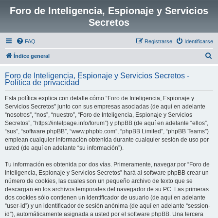
Foro de Inteligencia, Espionaje y Servicios
Secretos
FAQ
Registrarse
Identificarse
B
Índice general
u
Foro de Inteligencia, Espionaje y Servicios Secretos -
s
Política de privacidad
c
Esta política explica con detalle cómo “Foro de Inteligencia, Espionaje y
a
Servicios Secretos” junto con sus empresas asociadas (de aquí en adelante
r
“nosotros”, “nos”, “nuestro”, “Foro de Inteligencia, Espionaje y Servicios
Secretos”, “https://intelpage.info/forum”) y phpBB (de aquí en adelante “ellos”,
“sus”, “software phpBB”, “www.phpbb.com”, “phpBB Limited”, “phpBB Teams”)
emplean cualquier información obtenida durante cualquier sesión de uso por
usted (de aquí en adelante “su información”).
Tu información es obtenida por dos vías. Primeramente, navegar por “Foro de
Inteligencia, Espionaje y Servicios Secretos” hará al software phpBB crear un
número de cookies, las cuales son un pequeño archivo de texto que se
descargan en los archivos temporales del navegador de su PC. Las primeras
dos cookies sólo contienen un identificador de usuario (de aquí en adelante
“user-id”) y un identificador de sesión anónima (de aquí en adelante “session-
id”), automáticamente asignada a usted por el software phpBB. Una tercera