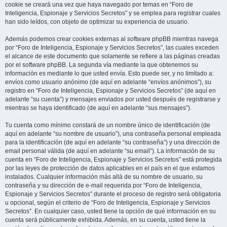
cookie se creará una vez que haya navegado por temas en “Foro de
Inteligencia, Espionaje y Servicios Secretos” y se emplea para registrar cuales
han sido leídos, con objeto de optimizar su experiencia de usuario.
Además podemos crear cookies externas al software phpBB mientras navega
por “Foro de Inteligencia, Espionaje y Servicios Secretos”, las cuales exceden
el alcance de este documento que solamente se refiere a las páginas creadas
por el software phpBB. La segunda vía mediante la que obtenemos su
información es mediante lo que usted envía. Esto puede ser, y no limitado a:
envíos como usuario anónimo (de aquí en adelante “envíos anónimos”), su
registro en “Foro de Inteligencia, Espionaje y Servicios Secretos” (de aquí en
adelante “su cuenta”) y mensajes enviados por usted después de registrarse y
mientras se haya identificado (de aquí en adelante “sus mensajes”).
Tu cuenta como mínimo constará de un nombre único de identificación (de
aquí en adelante “su nombre de usuario”), una contraseña personal empleada
para la identificación (de aquí en adelante “su contraseña”) y una dirección de
email personal válida (de aquí en adelante “su email”). La información de su
cuenta en “Foro de Inteligencia, Espionaje y Servicios Secretos” está protegida
por las leyes de protección de datos aplicables en el país en el que estamos
instalados. Cualquier información más allá de su nombre de usuario, su
contraseña y su dirección de e-mail requerida por “Foro de Inteligencia,
Espionaje y Servicios Secretos” durante el proceso de registro será obligatoria
u opcional, según el criterio de “Foro de Inteligencia, Espionaje y Servicios
Secretos”. En cualquier caso, usted tiene la opción de qué información en su
cuenta será públicamente exhibida. Además, en su cuenta, usted tiene la