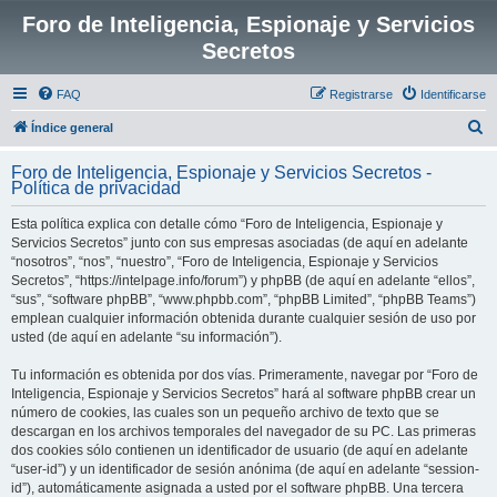
Foro de Inteligencia, Espionaje y Servicios
Secretos
FAQ
Registrarse
Identificarse
B
Índice general
u
Foro de Inteligencia, Espionaje y Servicios Secretos -
s
Política de privacidad
c
Esta política explica con detalle cómo “Foro de Inteligencia, Espionaje y
a
Servicios Secretos” junto con sus empresas asociadas (de aquí en adelante
r
“nosotros”, “nos”, “nuestro”, “Foro de Inteligencia, Espionaje y Servicios
Secretos”, “https://intelpage.info/forum”) y phpBB (de aquí en adelante “ellos”,
“sus”, “software phpBB”, “www.phpbb.com”, “phpBB Limited”, “phpBB Teams”)
emplean cualquier información obtenida durante cualquier sesión de uso por
usted (de aquí en adelante “su información”).
Tu información es obtenida por dos vías. Primeramente, navegar por “Foro de
Inteligencia, Espionaje y Servicios Secretos” hará al software phpBB crear un
número de cookies, las cuales son un pequeño archivo de texto que se
descargan en los archivos temporales del navegador de su PC. Las primeras
dos cookies sólo contienen un identificador de usuario (de aquí en adelante
“user-id”) y un identificador de sesión anónima (de aquí en adelante “session-
id”), automáticamente asignada a usted por el software phpBB. Una tercera