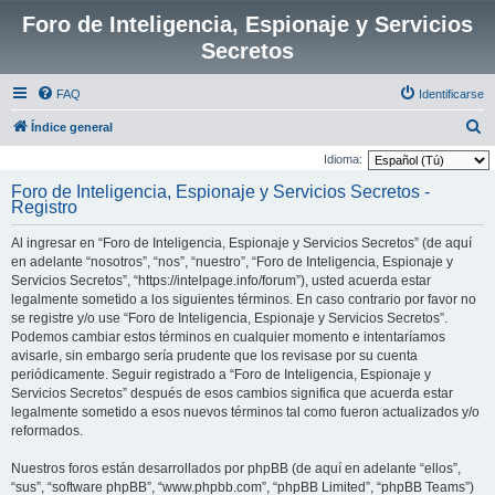
Foro de Inteligencia, Espionaje y Servicios
Secretos
FAQ
Identificarse
B
Índice general
u
Idioma:
s
Foro de Inteligencia, Espionaje y Servicios Secretos -
Registro
c
a
Al ingresar en “Foro de Inteligencia, Espionaje y Servicios Secretos” (de aquí
r
en adelante “nosotros”, “nos”, “nuestro”, “Foro de Inteligencia, Espionaje y
Servicios Secretos”, “https://intelpage.info/forum”), usted acuerda estar
legalmente sometido a los siguientes términos. En caso contrario por favor no
se registre y/o use “Foro de Inteligencia, Espionaje y Servicios Secretos”.
Podemos cambiar estos términos en cualquier momento e intentaríamos
avisarle, sin embargo sería prudente que los revisase por su cuenta
periódicamente. Seguir registrado a “Foro de Inteligencia, Espionaje y
Servicios Secretos” después de esos cambios significa que acuerda estar
legalmente sometido a esos nuevos términos tal como fueron actualizados y/o
reformados.
Nuestros foros están desarrollados por phpBB (de aquí en adelante “ellos”,
“sus”, “software phpBB”, “www.phpbb.com”, “phpBB Limited”, “phpBB Teams”)