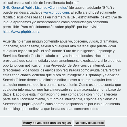
el cual es una solución de foros liberada bajo la “
GNU General Public License v2 en Ingles
” (de aquí en adelante “GPL”) y
puede ser descargada de
www.phpbb.com
. El software phpBB solamente
facilita discusiones basadas en Internet y la GPL estrictamente los excluye de
lo que aprobamos y/o desaprobamos como conductas y/o contenido
permisible. Para más información sobre phpBB, por favor visite:
https://www.phpbb.com/
.
Acuerda no enviar ningun contenido abusivo, obsceno, vulgar, difamatorio,
indecente, amenazante, sexual o cualquier otro material que pueda violar
cualquier ley de su país, el país donde “Foro de Inteligencia, Espionaje y
Servicios Secretos” está instalado o Leyes Internacionales. Hacer eso
provocará que sea inmediata y permanentemente expulsado y, si lo creemos
oportuno, con notificación a su Proveedor de Servicios de Internet. Las
direcciones IP de todos los envíos son registradas como ayuda para reforzar
estas condiciones. Acuerda que “Foro de Inteligencia, Espionaje y Servicios
Secretos” tiene derecho a eliminar, editar, mover o cerrar cualquier tema en
cualquier momento que lo creamos conveniente. Como usuario acuerda que
cualquier información que haya ingresado será almacenada en una base de
datos. Dado que esta información no será compartida con ninguna tercera
parte sin su consentimiento, ni “Foro de Inteligencia, Espionaje y Servicios
Secretos” ni phpBB podrán considerarse responsables por cualquier intento
de hacking que conlleve a que los datos sean comprometidos.