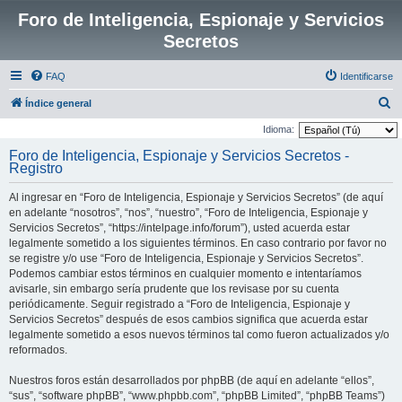
Foro de Inteligencia, Espionaje y Servicios
Secretos
FAQ
Identificarse
B
Índice general
u
Idioma:
s
Foro de Inteligencia, Espionaje y Servicios Secretos -
Registro
c
a
Al ingresar en “Foro de Inteligencia, Espionaje y Servicios Secretos” (de aquí
r
en adelante “nosotros”, “nos”, “nuestro”, “Foro de Inteligencia, Espionaje y
Servicios Secretos”, “https://intelpage.info/forum”), usted acuerda estar
legalmente sometido a los siguientes términos. En caso contrario por favor no
se registre y/o use “Foro de Inteligencia, Espionaje y Servicios Secretos”.
Podemos cambiar estos términos en cualquier momento e intentaríamos
avisarle, sin embargo sería prudente que los revisase por su cuenta
periódicamente. Seguir registrado a “Foro de Inteligencia, Espionaje y
Servicios Secretos” después de esos cambios significa que acuerda estar
legalmente sometido a esos nuevos términos tal como fueron actualizados y/o
reformados.
Nuestros foros están desarrollados por phpBB (de aquí en adelante “ellos”,
“sus”, “software phpBB”, “www.phpbb.com”, “phpBB Limited”, “phpBB Teams”)