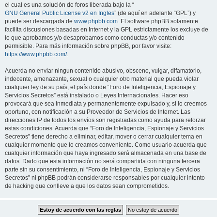
el cual es una solución de foros liberada bajo la “
GNU General Public License v2 en Ingles
” (de aquí en adelante “GPL”) y
puede ser descargada de
www.phpbb.com
. El software phpBB solamente
facilita discusiones basadas en Internet y la GPL estrictamente los excluye de
lo que aprobamos y/o desaprobamos como conductas y/o contenido
permisible. Para más información sobre phpBB, por favor visite:
https://www.phpbb.com/
.
Acuerda no enviar ningun contenido abusivo, obsceno, vulgar, difamatorio,
indecente, amenazante, sexual o cualquier otro material que pueda violar
cualquier ley de su país, el país donde “Foro de Inteligencia, Espionaje y
Servicios Secretos” está instalado o Leyes Internacionales. Hacer eso
provocará que sea inmediata y permanentemente expulsado y, si lo creemos
oportuno, con notificación a su Proveedor de Servicios de Internet. Las
direcciones IP de todos los envíos son registradas como ayuda para reforzar
estas condiciones. Acuerda que “Foro de Inteligencia, Espionaje y Servicios
Secretos” tiene derecho a eliminar, editar, mover o cerrar cualquier tema en
cualquier momento que lo creamos conveniente. Como usuario acuerda que
cualquier información que haya ingresado será almacenada en una base de
datos. Dado que esta información no será compartida con ninguna tercera
parte sin su consentimiento, ni “Foro de Inteligencia, Espionaje y Servicios
Secretos” ni phpBB podrán considerarse responsables por cualquier intento
de hacking que conlleve a que los datos sean comprometidos.