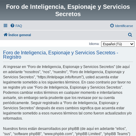
Foro de Inteligencia, Espionaje y Servicios
Secretos
FAQ
Identificarse
B
Índice general
u
Idioma:
s
Foro de Inteligencia, Espionaje y Servicios Secretos -
Registro
c
a
Al ingresar en “Foro de Inteligencia, Espionaje y Servicios Secretos” (de aquí
r
en adelante “nosotros”, “nos”, “nuestro”, “Foro de Inteligencia, Espionaje y
Servicios Secretos”, “https://intelpage.info/forum”), usted acuerda estar
legalmente sometido a los siguientes términos. En caso contrario por favor no
se registre y/o use “Foro de Inteligencia, Espionaje y Servicios Secretos”.
Podemos cambiar estos términos en cualquier momento e intentaríamos
avisarle, sin embargo sería prudente que los revisase por su cuenta
periódicamente. Seguir registrado a “Foro de Inteligencia, Espionaje y
Servicios Secretos” después de esos cambios significa que acuerda estar
legalmente sometido a esos nuevos términos tal como fueron actualizados y/o
reformados.
Nuestros foros están desarrollados por phpBB (de aquí en adelante “ellos”,
“sus”, “software phpBB”, “www.phpbb.com”, “phpBB Limited”, “phpBB Teams”)