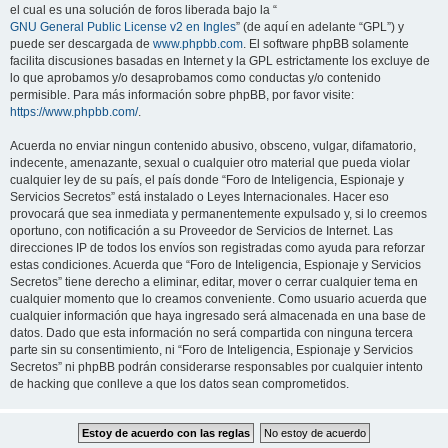
el cual es una solución de foros liberada bajo la “
GNU General Public License v2 en Ingles
” (de aquí en adelante “GPL”) y
puede ser descargada de
www.phpbb.com
. El software phpBB solamente
facilita discusiones basadas en Internet y la GPL estrictamente los excluye de
lo que aprobamos y/o desaprobamos como conductas y/o contenido
permisible. Para más información sobre phpBB, por favor visite:
https://www.phpbb.com/
.
Acuerda no enviar ningun contenido abusivo, obsceno, vulgar, difamatorio,
indecente, amenazante, sexual o cualquier otro material que pueda violar
cualquier ley de su país, el país donde “Foro de Inteligencia, Espionaje y
Servicios Secretos” está instalado o Leyes Internacionales. Hacer eso
provocará que sea inmediata y permanentemente expulsado y, si lo creemos
oportuno, con notificación a su Proveedor de Servicios de Internet. Las
direcciones IP de todos los envíos son registradas como ayuda para reforzar
estas condiciones. Acuerda que “Foro de Inteligencia, Espionaje y Servicios
Secretos” tiene derecho a eliminar, editar, mover o cerrar cualquier tema en
cualquier momento que lo creamos conveniente. Como usuario acuerda que
cualquier información que haya ingresado será almacenada en una base de
datos. Dado que esta información no será compartida con ninguna tercera
parte sin su consentimiento, ni “Foro de Inteligencia, Espionaje y Servicios
Secretos” ni phpBB podrán considerarse responsables por cualquier intento
de hacking que conlleve a que los datos sean comprometidos.