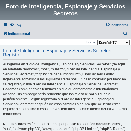
Foro de Inteligencia, Espionaje y Servicios
Secretos
FAQ
Identificarse
B
Índice general
u
Idioma:
s
Foro de Inteligencia, Espionaje y Servicios Secretos -
Registro
c
a
Al ingresar en “Foro de Inteligencia, Espionaje y Servicios Secretos” (de aquí
r
en adelante “nosotros”, “nos”, “nuestro”, “Foro de Inteligencia, Espionaje y
Servicios Secretos”, “https://intelpage.info/forum”), usted acuerda estar
legalmente sometido a los siguientes términos. En caso contrario por favor no
se registre y/o use “Foro de Inteligencia, Espionaje y Servicios Secretos”.
Podemos cambiar estos términos en cualquier momento e intentaríamos
avisarle, sin embargo sería prudente que los revisase por su cuenta
periódicamente. Seguir registrado a “Foro de Inteligencia, Espionaje y
Servicios Secretos” después de esos cambios significa que acuerda estar
legalmente sometido a esos nuevos términos tal como fueron actualizados y/o
reformados.
Nuestros foros están desarrollados por phpBB (de aquí en adelante “ellos”,
“sus”, “software phpBB”, “www.phpbb.com”, “phpBB Limited”, “phpBB Teams”)