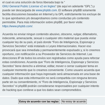
el cual es una solución de foros liberada bajo la “
GNU General Public License v2 en Ingles
” (de aquí en adelante “GPL”) y
puede ser descargada de
www.phpbb.com
. El software phpBB solamente
facilita discusiones basadas en Internet y la GPL estrictamente los excluye de
lo que aprobamos y/o desaprobamos como conductas y/o contenido
permisible. Para más información sobre phpBB, por favor visite:
https://www.phpbb.com/
.
Acuerda no enviar ningun contenido abusivo, obsceno, vulgar, difamatorio,
indecente, amenazante, sexual o cualquier otro material que pueda violar
cualquier ley de su país, el país donde “Foro de Inteligencia, Espionaje y
Servicios Secretos” está instalado o Leyes Internacionales. Hacer eso
provocará que sea inmediata y permanentemente expulsado y, si lo creemos
oportuno, con notificación a su Proveedor de Servicios de Internet. Las
direcciones IP de todos los envíos son registradas como ayuda para reforzar
estas condiciones. Acuerda que “Foro de Inteligencia, Espionaje y Servicios
Secretos” tiene derecho a eliminar, editar, mover o cerrar cualquier tema en
cualquier momento que lo creamos conveniente. Como usuario acuerda que
cualquier información que haya ingresado será almacenada en una base de
datos. Dado que esta información no será compartida con ninguna tercera
parte sin su consentimiento, ni “Foro de Inteligencia, Espionaje y Servicios
Secretos” ni phpBB podrán considerarse responsables por cualquier intento
de hacking que conlleve a que los datos sean comprometidos.