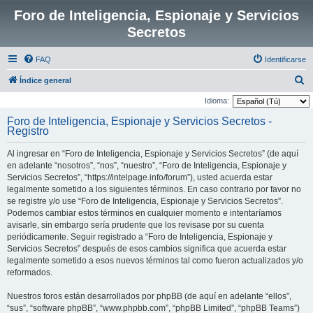
Foro de Inteligencia, Espionaje y Servicios
Secretos
FAQ
Identificarse
B
Índice general
u
Idioma:
s
Foro de Inteligencia, Espionaje y Servicios Secretos -
Registro
c
a
Al ingresar en “Foro de Inteligencia, Espionaje y Servicios Secretos” (de aquí
r
en adelante “nosotros”, “nos”, “nuestro”, “Foro de Inteligencia, Espionaje y
Servicios Secretos”, “https://intelpage.info/forum”), usted acuerda estar
legalmente sometido a los siguientes términos. En caso contrario por favor no
se registre y/o use “Foro de Inteligencia, Espionaje y Servicios Secretos”.
Podemos cambiar estos términos en cualquier momento e intentaríamos
avisarle, sin embargo sería prudente que los revisase por su cuenta
periódicamente. Seguir registrado a “Foro de Inteligencia, Espionaje y
Servicios Secretos” después de esos cambios significa que acuerda estar
legalmente sometido a esos nuevos términos tal como fueron actualizados y/o
reformados.
Nuestros foros están desarrollados por phpBB (de aquí en adelante “ellos”,
“sus”, “software phpBB”, “www.phpbb.com”, “phpBB Limited”, “phpBB Teams”)