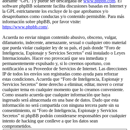
adelante “GPL”) y puede ser descargada de
www.phpbb.com
. El
software phpBB solamente facilita discusiones basadas en Internet y
la GPL estrictamente los excluye de lo que aprobamos y/o
desaprobamos como conductas y/o contenido permisible. Para más
información sobre phpBB, por favor visite:
https://www.phpbb.com/
.
Acuerda no enviar ningun contenido abusivo, obsceno, vulgar,
difamatorio, indecente, amenazante, sexual o cualquier otro material
que pueda violar cualquier ley de su país, el país donde “Foro de
Inteligencia, Espionaje y Servicios Secretos” está instalado o Leyes
Internacionales. Hacer eso provocará que sea inmediata y
permanentemente expulsado y, si lo creemos oportuno, con
notificación a su Proveedor de Servicios de Internet. Las direcciones
IP de todos los envíos son registradas como ayuda para reforzar
estas condiciones. Acuerda que “Foro de Inteligencia, Espionaje y
Servicios Secretos” tiene derecho a eliminar, editar, mover o cerrar
cualquier tema en cualquier momento que lo creamos conveniente.
Como usuario acuerda que cualquier información que haya
ingresado será almacenada en una base de datos. Dado que esta
información no será compartida con ninguna tercera parte sin su
consentimiento, ni “Foro de Inteligencia, Espionaje y Servicios
Secretos” ni phpBB podrán considerarse responsables por cualquier
intento de hacking que conlleve a que los datos sean
comprometidos.