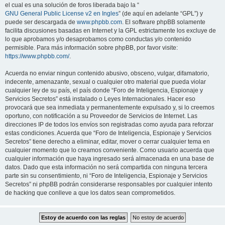
el cual es una solución de foros liberada bajo la “
GNU General Public License v2 en Ingles
” (de aquí en adelante “GPL”) y
puede ser descargada de
www.phpbb.com
. El software phpBB solamente
facilita discusiones basadas en Internet y la GPL estrictamente los excluye de
lo que aprobamos y/o desaprobamos como conductas y/o contenido
permisible. Para más información sobre phpBB, por favor visite:
https://www.phpbb.com/
.
Acuerda no enviar ningun contenido abusivo, obsceno, vulgar, difamatorio,
indecente, amenazante, sexual o cualquier otro material que pueda violar
cualquier ley de su país, el país donde “Foro de Inteligencia, Espionaje y
Servicios Secretos” está instalado o Leyes Internacionales. Hacer eso
provocará que sea inmediata y permanentemente expulsado y, si lo creemos
oportuno, con notificación a su Proveedor de Servicios de Internet. Las
direcciones IP de todos los envíos son registradas como ayuda para reforzar
estas condiciones. Acuerda que “Foro de Inteligencia, Espionaje y Servicios
Secretos” tiene derecho a eliminar, editar, mover o cerrar cualquier tema en
cualquier momento que lo creamos conveniente. Como usuario acuerda que
cualquier información que haya ingresado será almacenada en una base de
datos. Dado que esta información no será compartida con ninguna tercera
parte sin su consentimiento, ni “Foro de Inteligencia, Espionaje y Servicios
Secretos” ni phpBB podrán considerarse responsables por cualquier intento
de hacking que conlleve a que los datos sean comprometidos.