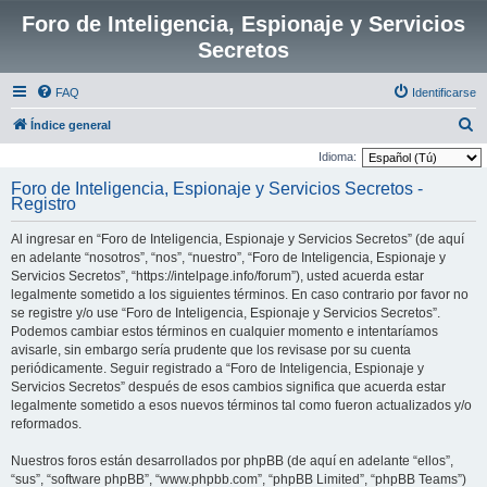
Foro de Inteligencia, Espionaje y Servicios
Secretos
FAQ
Identificarse
B
Índice general
u
Idioma:
s
Foro de Inteligencia, Espionaje y Servicios Secretos -
Registro
c
a
Al ingresar en “Foro de Inteligencia, Espionaje y Servicios Secretos” (de aquí
r
en adelante “nosotros”, “nos”, “nuestro”, “Foro de Inteligencia, Espionaje y
Servicios Secretos”, “https://intelpage.info/forum”), usted acuerda estar
legalmente sometido a los siguientes términos. En caso contrario por favor no
se registre y/o use “Foro de Inteligencia, Espionaje y Servicios Secretos”.
Podemos cambiar estos términos en cualquier momento e intentaríamos
avisarle, sin embargo sería prudente que los revisase por su cuenta
periódicamente. Seguir registrado a “Foro de Inteligencia, Espionaje y
Servicios Secretos” después de esos cambios significa que acuerda estar
legalmente sometido a esos nuevos términos tal como fueron actualizados y/o
reformados.
Nuestros foros están desarrollados por phpBB (de aquí en adelante “ellos”,
“sus”, “software phpBB”, “www.phpbb.com”, “phpBB Limited”, “phpBB Teams”)