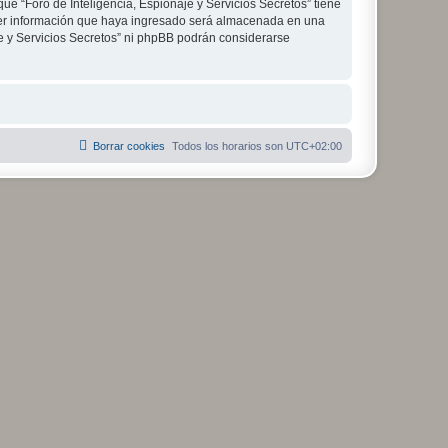
ue “Foro de Inteligencia, Espionaje y Servicios Secretos” tiene
ier información que haya ingresado será almacenada en una
je y Servicios Secretos” ni phpBB podrán considerarse
Borrar cookies
Todos los horarios son
UTC+02:00