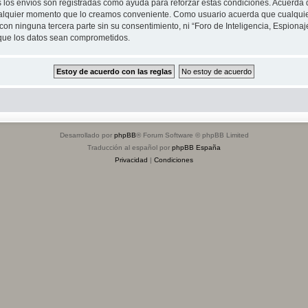
s los envíos son registradas como ayuda para reforzar estas condiciones. Acuerda q
n cualquier momento que lo creamos conveniente. Como usuario acuerda que cualqu
on ninguna tercera parte sin su consentimiento, ni “Foro de Inteligencia, Espiona
 que los datos sean comprometidos.
Desarrollado por
phpBB
® Forum Software © phpBB Limited
Traducción al español por
phpBB España
Privacidad
|
Condiciones