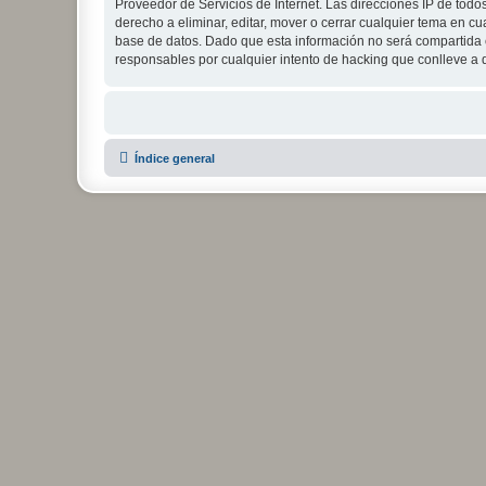
Proveedor de Servicios de Internet. Las direcciones IP de todo
derecho a eliminar, editar, mover o cerrar cualquier tema e
base de datos. Dado que esta información no será compartida c
responsables por cualquier intento de hacking que conlleve a
Índice general