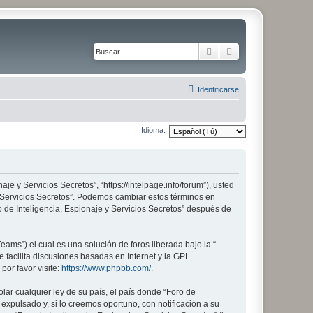
Buscar
Búsqueda avanza
Identificarse
Idioma:
aje y Servicios Secretos”, “https://intelpage.info/forum”), usted
 y Servicios Secretos”. Podemos cambiar estos términos en
 de Inteligencia, Espionaje y Servicios Secretos” después de
ams”) el cual es una solución de foros liberada bajo la “
 facilita discusiones basadas en Internet y la GPL
or favor visite:
https://www.phpbb.com/
.
lar cualquier ley de su país, el país donde “Foro de
xpulsado y, si lo creemos oportuno, con notificación a su