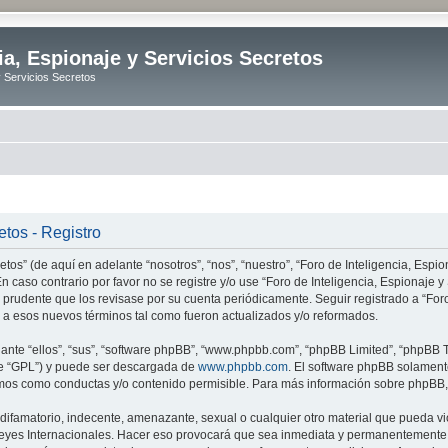
ia, Espionaje y Servicios Secretos
y Servicios Secretos
etos - Registro
tos” (de aquí en adelante “nosotros”, “nos”, “nuestro”, “Foro de Inteligencia, Espion
n caso contrario por favor no se registre y/o use “Foro de Inteligencia, Espionaje
 prudente que los revisase por su cuenta periódicamente. Seguir registrado a “Foro
 a esos nuevos términos tal como fueron actualizados y/o reformados.
nte “ellos”, “sus”, “software phpBB”, “www.phpbb.com”, “phpBB Limited”, “phpBB Te
te “GPL”) y puede ser descargada de
www.phpbb.com
. El software phpBB solamente
os como conductas y/o contenido permisible. Para más información sobre phpBB, p
ifamatorio, indecente, amenazante, sexual o cualquier otro material que pueda vio
o Leyes Internacionales. Hacer eso provocará que sea inmediata y permanentemente e