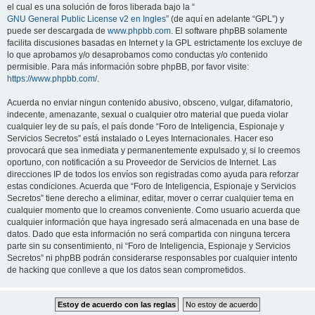
el cual es una solución de foros liberada bajo la “
GNU General Public License v2 en Ingles
” (de aquí en adelante “GPL”) y
puede ser descargada de
www.phpbb.com
. El software phpBB solamente
facilita discusiones basadas en Internet y la GPL estrictamente los excluye de
lo que aprobamos y/o desaprobamos como conductas y/o contenido
permisible. Para más información sobre phpBB, por favor visite:
https://www.phpbb.com/
.
Acuerda no enviar ningun contenido abusivo, obsceno, vulgar, difamatorio,
indecente, amenazante, sexual o cualquier otro material que pueda violar
cualquier ley de su país, el país donde “Foro de Inteligencia, Espionaje y
Servicios Secretos” está instalado o Leyes Internacionales. Hacer eso
provocará que sea inmediata y permanentemente expulsado y, si lo creemos
oportuno, con notificación a su Proveedor de Servicios de Internet. Las
direcciones IP de todos los envíos son registradas como ayuda para reforzar
estas condiciones. Acuerda que “Foro de Inteligencia, Espionaje y Servicios
Secretos” tiene derecho a eliminar, editar, mover o cerrar cualquier tema en
cualquier momento que lo creamos conveniente. Como usuario acuerda que
cualquier información que haya ingresado será almacenada en una base de
datos. Dado que esta información no será compartida con ninguna tercera
parte sin su consentimiento, ni “Foro de Inteligencia, Espionaje y Servicios
Secretos” ni phpBB podrán considerarse responsables por cualquier intento
de hacking que conlleve a que los datos sean comprometidos.