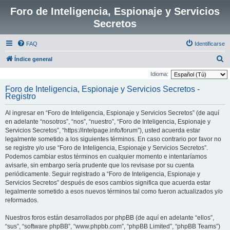
Foro de Inteligencia, Espionaje y Servicios
Secretos
FAQ
Identificarse
B
Índice general
u
Idioma:
s
Foro de Inteligencia, Espionaje y Servicios Secretos -
Registro
c
a
Al ingresar en “Foro de Inteligencia, Espionaje y Servicios Secretos” (de aquí
r
en adelante “nosotros”, “nos”, “nuestro”, “Foro de Inteligencia, Espionaje y
Servicios Secretos”, “https://intelpage.info/forum”), usted acuerda estar
legalmente sometido a los siguientes términos. En caso contrario por favor no
se registre y/o use “Foro de Inteligencia, Espionaje y Servicios Secretos”.
Podemos cambiar estos términos en cualquier momento e intentaríamos
avisarle, sin embargo sería prudente que los revisase por su cuenta
periódicamente. Seguir registrado a “Foro de Inteligencia, Espionaje y
Servicios Secretos” después de esos cambios significa que acuerda estar
legalmente sometido a esos nuevos términos tal como fueron actualizados y/o
reformados.
Nuestros foros están desarrollados por phpBB (de aquí en adelante “ellos”,
“sus”, “software phpBB”, “www.phpbb.com”, “phpBB Limited”, “phpBB Teams”)